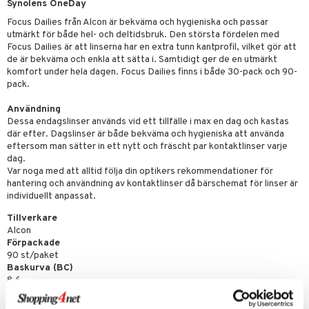
Synolens OneDay
Focus Dailies från Alcon är bekväma och hygieniska och passar
utmärkt för både hel- och deltidsbruk. Den största fördelen med
Focus Dailies är att linserna har en extra tunn kantprofil, vilket gör att
de är bekväma och enkla att sätta i. Samtidigt ger de en utmärkt
komfort under hela dagen. Focus Dailies finns i både 30-pack och 90-
pack.
Användning
Dessa endagslinser används vid ett tillfälle i max en dag och kastas
där efter. Dagslinser är både bekväma och hygieniska att använda
eftersom man sätter in ett nytt och fräscht par kontaktlinser varje
dag.
Var noga med att alltid följa din optikers rekommendationer för
hantering och användning av kontaktlinser då bärschemat för linser är
individuellt anpassat.
Tillverkare
Alcon
Förpackade
90 st/paket
Baskurva (BC)
8.6
Diameter (DIA)
13.8