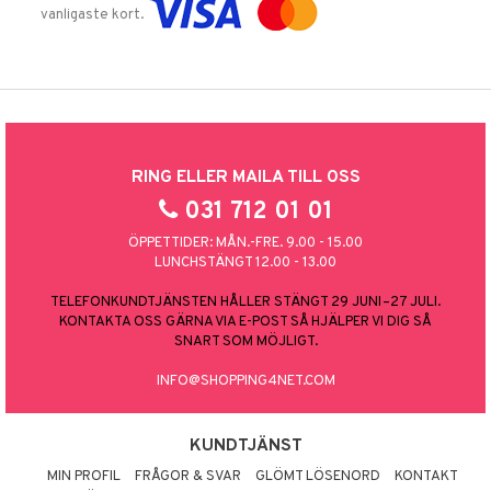
vanligaste kort.
RING ELLER MAILA TILL OSS
031 712 01 01
ÖPPETTIDER: MÅN.-FRE. 9.00 - 15.00
LUNCHSTÄNGT 12.00 - 13.00
TELEFONKUNDTJÄNSTEN HÅLLER STÄNGT 29 JUNI–27 JULI.
KONTAKTA OSS GÄRNA VIA E-POST SÅ HJÄLPER VI DIG SÅ
SNART SOM MÖJLIGT.
INFO@SHOPPING4NET.COM
KUNDTJÄNST
MIN PROFIL
FRÅGOR & SVAR
GLÖMT LÖSENORD
KONTAKT