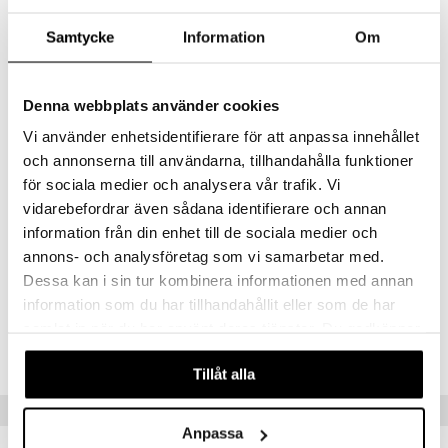
Styrka (PWR)
-10,00 till +6,00
Samtycke
Information
Om
Bärtid
1 dag
Material
Nelfilcon A
Denna webbplats använder cookies
Vätskehalt
Vi använder enhetsidentifierare för att anpassa innehållet
69%
In- & Utmärkning
och annonserna till användarna, tillhandahålla funktioner
Nej
för sociala medier och analysera vår trafik. Vi
Hanteringsfärgade
vidarebefordrar även sådana identifierare och annan
Ja
information från din enhet till de sociala medier och
annons- och analysföretag som vi samarbetar med.
Artikelnr
Dessa kan i sin tur kombinera informationen med annan
CB
information som du har tillhandahållit eller som de har
samlat in när du har använt deras tjänster. Du godkänner
Lägsta pris senaste 30 dagarna: 749 kr
våra cookies vid fortsatt användande av vår webbplats.
Tillåt alla
Tips till dig
Anpassa