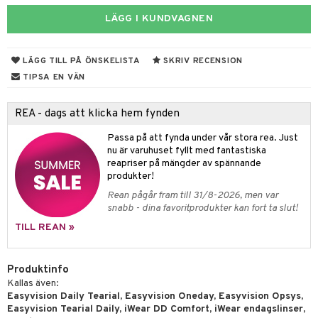
tik
LÄGG I KUNDVAGNEN
LÄGG TILL PÅ ÖNSKELISTA
SKRIV RECENSION
TIPSA EN VÄN
REA - dags att klicka hem fynden
Passa på att fynda under vår stora rea. Just
nu är varuhuset fyllt med fantastiska
reapriser på mängder av spännande
produkter!
Rean pågår fram till 31/8-2026, men var
snabb - dina favoritprodukter kan fort ta slut!
TILL REAN »
Produktinfo
Kallas även:
Easyvision Daily Tearial, Easyvision Oneday, Easyvision Opsys,
Easyvision Tearial Daily, iWear DD Comfort, iWear endagslinser,