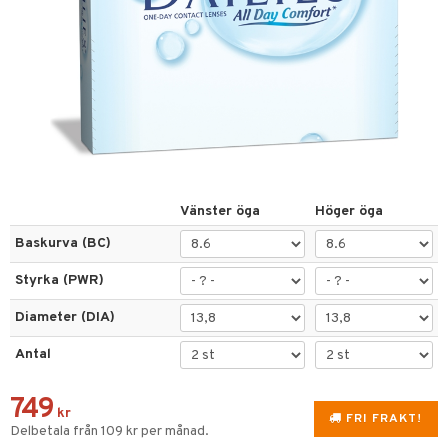
nser
inser
nser
la linser
or
ppar
Vänster öga
Höger öga
gon
Baskurva (BC)
n
Styrka (PWR)
Diameter (DIA)
änst
Antal
 & svar
produkt
749
kr
FRI FRAKT!
Delbetala från 109 kr per månad.
elningen