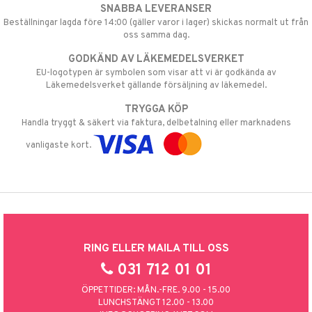
SNABBA LEVERANSER
Beställningar lagda före 14:00 (gäller varor i lager) skickas normalt ut från
oss samma dag.
GODKÄND AV LÄKEMEDELSVERKET
EU-logotypen är symbolen som visar att vi är godkända av
Läkemedelsverket gällande försäljning av läkemedel.
TRYGGA KÖP
Handla tryggt & säkert via faktura, delbetalning eller marknadens
vanligaste kort.
RING ELLER MAILA TILL OSS
031 712 01 01
ÖPPETTIDER: MÅN.-FRE. 9.00 - 15.00
LUNCHSTÄNGT 12.00 - 13.00