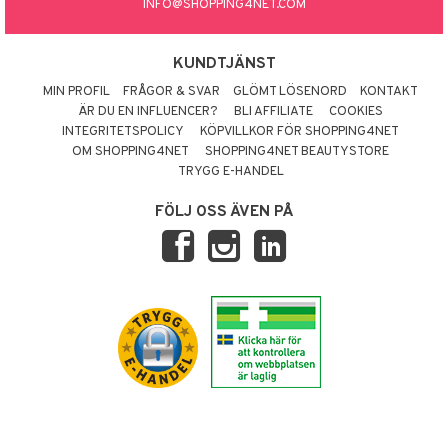
INFO@SHOPPING4NET.COM
KUNDTJÄNST
MIN PROFIL
FRÅGOR & SVAR
GLÖMT LÖSENORD
KONTAKT
ÄR DU EN INFLUENCER?
BLI AFFILIATE
COOKIES
INTEGRITETSPOLICY
KÖPVILLKOR FÖR SHOPPING4NET
OM SHOPPING4NET
SHOPPING4NET BEAUTYSTORE
TRYGG E-HANDEL
FÖLJ OSS ÄVEN PÅ