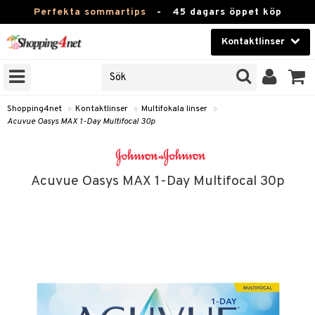
Perfekta sommartips
-
45 dagars öppet köp
Kontaktlinser
VÄLJ KONTAKTLINS
Skönhet
RNS VARUMÄRKEN
ligt att optiker säljer
Kontaktlinser
nser under egna varumärken.
Shopping4net
»
Kontaktlinser
»
Multifokala linser
»
Acuvue Oasys MAX 1-Day Multifocal 30p
 din optikers linser »
Hälsokost
Apotek
JER
Acuvue Oasys MAX 1-Day Multifocal 30p
Fitness
ODUKTER
TKORT
Hem & Inredning
Leksaker, Barn & Baby
r
Varumärken
tlinser
slinser
Kampanjer