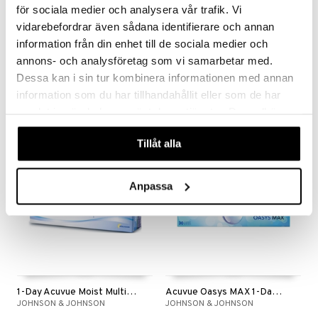
för sociala medier och analysera vår trafik. Vi
vidarebefordrar även sådana identifierare och annan
information från din enhet till de sociala medier och
AIR OPTIX plus HydraGlyde Multifocal 6p
Proclear 1 day multifocal 30p
annons- och analysföretag som vi samarbetar med.
ALCON
COOPER VISION
Dessa kan i sin tur kombinera informationen med annan
699
349
information som du har tillhandahållit eller som de har
kr
kr
samlat in när du har använt deras tjänster. Du godkänner
våra cookies vid fortsatt användande av vår webbplats.
Tillåt alla
Anpassa
1-Day Acuvue Moist Multifocal 30p
Acuvue Oasys MAX 1-Day Multifocal 30p
JOHNSON & JOHNSON
JOHNSON & JOHNSON