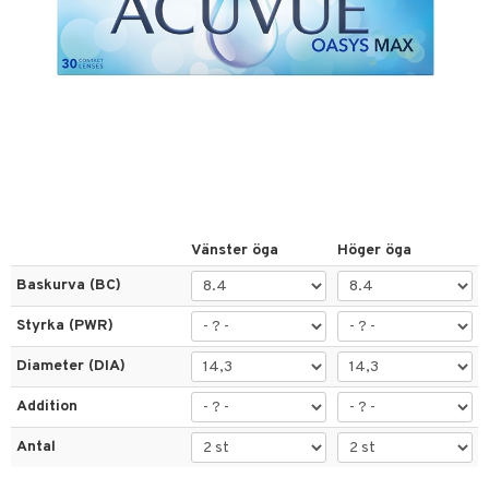
nser
inser
nser
la linser
or
ppar
gon
Vänster öga
Höger öga
Baskurva (BC)
n
Styrka (PWR)
änst
Diameter (DIA)
 & svar
Addition
produkt
Antal
elningen