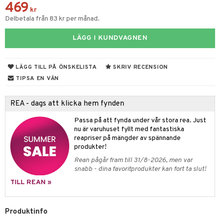
469
kr
tik
Delbetala från 83 kr per månad.
LÄGG I KUNDVAGNEN
LÄGG TILL PÅ ÖNSKELISTA
SKRIV RECENSION
TIPSA EN VÄN
REA - dags att klicka hem fynden
Passa på att fynda under vår stora rea. Just
nu är varuhuset fyllt med fantastiska
reapriser på mängder av spännande
produkter!
Rean pågår fram till 31/8-2026, men var
snabb - dina favoritprodukter kan fort ta slut!
TILL REAN »
Produktinfo