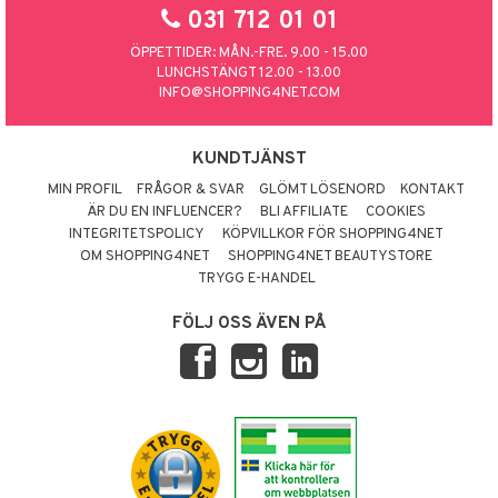
031 712 01 01
ÖPPETTIDER: MÅN.-FRE. 9.00 - 15.00
LUNCHSTÄNGT 12.00 - 13.00
INFO@SHOPPING4NET.COM
KUNDTJÄNST
MIN PROFIL
FRÅGOR & SVAR
GLÖMT LÖSENORD
KONTAKT
ÄR DU EN INFLUENCER?
BLI AFFILIATE
COOKIES
INTEGRITETSPOLICY
KÖPVILLKOR FÖR SHOPPING4NET
OM SHOPPING4NET
SHOPPING4NET BEAUTYSTORE
TRYGG E-HANDEL
FÖLJ OSS ÄVEN PÅ