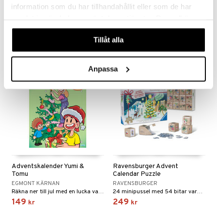
Calendar
information som du har tillhandahållit eller som de har
HAMA
DISNEY STITCH
samlat in när du har använt deras tjänster. Du godkänner
Kalender med 5000 pärlor och tillbehör.
Figurer, tillbehör och klistermärken med Stitch!
våra cookies vid fortsatt användande av vår webbplats.
199
359
kr
kr
Tillåt alla
Anpassa
Adventskalender Yumi &
Ravensburger Advent
Tomu
Calendar Puzzle
EGMONT KÄRNAN
RAVENSBURGER
Räkna ner till jul med en lucka varje dag!
24 minipussel med 54 bitar vardera!
149
249
kr
kr