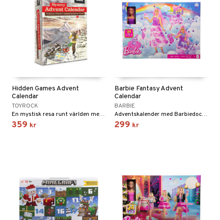
Hidden Games Advent
Barbie Fantasy Advent
Calendar
Calendar
TOYROCK
BARBIE
En mystisk resa runt världen med en ledtråd varje dag.
Adventskalender med Barbiedocka och massor av tillbehör.
359
299
kr
kr