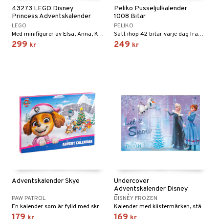
tyrt
43273 LEGO Disney
Peliko Pusseljulkalender
gtoys
s
O Classic
Princess Adventskalender
1008 Bitar
saker
LEGO
PELIKO
ens Barn
ney
O Creator
o
uslek
Med minifigurer av Elsa, Anna, Kristoffer, Olof och Sven mm.
Sätt ihop 42 bitar varje dag fram till julafton!
299
249
kr
kr
ållan
ney Prinsessor
GO Disney
badabado
andlek
ffi Love
l
O Disney Princess
ki
mhus-leksaker
tar
zen
GO DUPLO
mhus-spel
tar
ta Gris
O Friends
0 bitar
el
änst
ry Potter
O Minecraft
sel
aterial
spel
 & svar
lo Kitty
GO Ninjago
ssel
set
psspel
produkt
.L.
GO Speed Champions
illbehör
Måla
elningen
mma Mu
GO Spidey
erial
tik
Adventskalender Skye
Undercover
le
O Super Heroes
s
Adventskalender Disney
Frost
min
ic
PAW PATROL
DISNEY FROZEN
En kalender som är fylld med skrivtillbehör.
Kalender med klistermärken, stämplar, sudd och mycket mer.
Little Pony
179
169
kr
kr