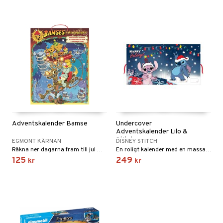
Adventskalender Bamse
Undercover
Adventskalender Lilo &
Stitch
EGMONT KÄRNAN
DISNEY STITCH
Räkna ner dagarna fram till jul med Bamse!
En roligt kalender med en massa skrivtillbehör.
125
249
kr
kr