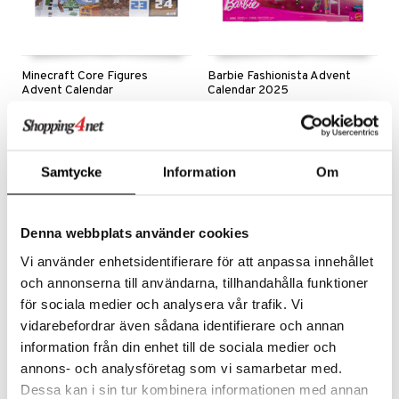
Minecraft Core Figures
Barbie Fashionista Advent
Advent Calendar
Calendar 2025
MINECRAFT
BARBIE
Räkna ner till jul med Minecraft!
Nedräkning till jul full av glamour, lek och stil!
449
359
kr
kr
Samtycke
Information
Om
Denna webbplats använder cookies
Vi använder enhetsidentifierare för att anpassa innehållet
och annonserna till användarna, tillhandahålla funktioner
för sociala medier och analysera vår trafik. Vi
vidarebefordrar även sådana identifierare och annan
information från din enhet till de sociala medier och
annons- och analysföretag som vi samarbetar med.
Dessa kan i sin tur kombinera informationen med annan
Hama Midi Advent Calendar
Disney Stitch Advent