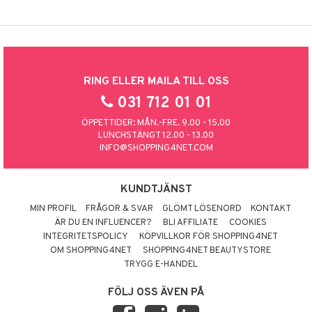
RING ELLER MAILA TILL OSS
031 712 01 01
ÖPPETTIDER: MÅN.-FRE. 9.00 - 15.00
LUNCHSTÄNGT 12.00 - 13.00
INFO@SHOPPING4NET.COM
KUNDTJÄNST
MIN PROFIL
FRÅGOR & SVAR
GLÖMT LÖSENORD
KONTAKT
ÄR DU EN INFLUENCER?
BLI AFFILIATE
COOKIES
INTEGRITETSPOLICY
KÖPVILLKOR FÖR SHOPPING4NET
OM SHOPPING4NET
SHOPPING4NET BEAUTYSTORE
TRYGG E-HANDEL
FÖLJ OSS ÄVEN PÅ