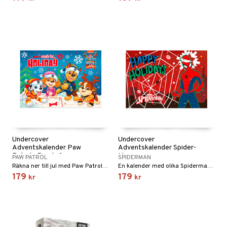
 Patrol
tson & Findus
pi Långstrump
kemon
amashjältarna
ållan
derman
er Mario
Undercover
Undercover
Adventskalender Paw
Adventskalender Spider-
Patrol - Ready for…
Man
PAW PATROL
SPIDERMAN
Räkna ner till jul med Paw Patrol skrivtillbehör!
En kalender med olika Spiderman-prylar.
179
179
kr
kr