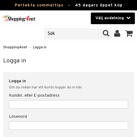
Perfekta sommartips
-
45 dagars öppet köp
Välj avdelning
JER
Skönhet
ODUKTER
TKORT
Kontaktlinser
Shopping4net
»
Logga in
Hälsokost
in
Logga in
Apotek
nd
lösenord
Logga in
Fitness
Om du redan har ett konto loggar du in här.
Hem & Inredning
Kundnr. eller E-postadress
änst
Leksaker, Barn & Baby
 & svar
Lösenord
tik
Varumärken
influencer?
Kampanjer