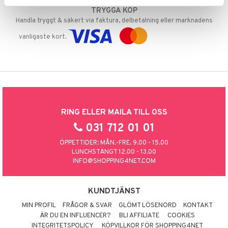
TRYGGA KÖP
Handla tryggt & säkert via faktura, delbetalning eller marknadens
vanligaste kort.
RING ELLER MAILA TILL OSS
031 712 01 01
ÖPPETTIDER: MÅN.-FRE. 9.00 - 15.00
LUNCHSTÄNGT 12.00 - 13.00
INFO@SHOPPING4NET.COM
KUNDTJÄNST
MIN PROFIL
FRÅGOR & SVAR
GLÖMT LÖSENORD
KONTAKT
ÄR DU EN INFLUENCER?
BLI AFFILIATE
COOKIES
INTEGRITETSPOLICY
KÖPVILLKOR FÖR SHOPPING4NET