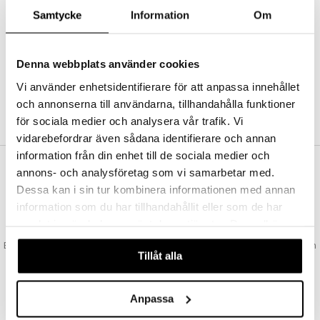
Abonnemang
Samtycke
Information
Om
Bevaka produkter
Recensera produkter
Önskelistor
Denna webbplats använder cookies
Vi använder enhetsidentifierare för att anpassa innehållet
och annonserna till användarna, tillhandahålla funktioner
SKAPA KUND
för sociala medier och analysera vår trafik. Vi
vidarebefordrar även sådana identifierare och annan
information från din enhet till de sociala medier och
annons- och analysföretag som vi samarbetar med.
VAD KOSTAR FRAKTEN?
Dessa kan i sin tur kombinera informationen med annan
Vi erbjuder fri frakt från 350 kr. Vår gräns för fraktfri leverans bestäms
information som du har tillhandahållit eller som de har
utifån vilken avdelning du handlar från. Läs mer här »
samlat in när du har använt deras tjänster. Du godkänner
SNABBA LEVERANSER
våra cookies vid fortsatt användande av vår webbplats.
Beställningar lagda före 14:00 (gäller varor i lager) skickas normalt ut från
Tillåt alla
oss samma dag.
GODKÄND AV LÄKEMEDELSVERKET
EU-logotypen är symbolen som visar att vi är godkända av
Anpassa
Läkemedelsverket gällande försäljning av läkemedel.