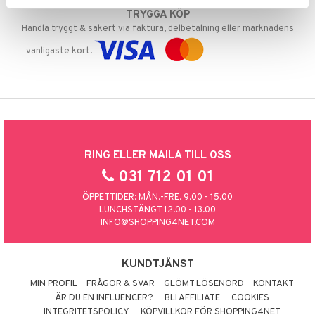
TRYGGA KÖP
Handla tryggt & säkert via faktura, delbetalning eller marknadens
vanligaste kort.
RING ELLER MAILA TILL OSS
031 712 01 01
ÖPPETTIDER: MÅN.-FRE. 9.00 - 15.00
LUNCHSTÄNGT 12.00 - 13.00
INFO@SHOPPING4NET.COM
KUNDTJÄNST
MIN PROFIL
FRÅGOR & SVAR
GLÖMT LÖSENORD
KONTAKT
ÄR DU EN INFLUENCER?
BLI AFFILIATE
COOKIES
INTEGRITETSPOLICY
KÖPVILLKOR FÖR SHOPPING4NET