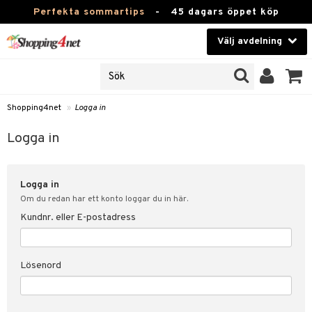
Perfekta sommartips
-
45 dagars öppet köp
Välj avdelning
JER
Skönhet
ODUKTER
TKORT
Kontaktlinser
Shopping4net
»
Logga in
Hälsokost
in
Logga in
Apotek
nd
lösenord
Logga in
Fitness
Om du redan har ett konto loggar du in här.
Hem & Inredning
Kundnr. eller E-postadress
änst
Leksaker, Barn & Baby
 & svar
Lösenord
tik
Varumärken
influencer?
Kampanjer