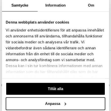
Abonnemang
Samtycke
Information
Om
Bevaka produkter
Recensera produkter
Önskelistor
Denna webbplats använder cookies
Vi använder enhetsidentifierare för att anpassa innehållet
och annonserna till användarna, tillhandahålla funktioner
SKAPA KUND
för sociala medier och analysera vår trafik. Vi
vidarebefordrar även sådana identifierare och annan
information från din enhet till de sociala medier och
annons- och analysföretag som vi samarbetar med.
VAD KOSTAR FRAKTEN?
Dessa kan i sin tur kombinera informationen med annan
Vi erbjuder fri frakt från 350 kr. Vår gräns för fraktfri leverans bestäms
information som du har tillhandahållit eller som de har
utifån vilken avdelning du handlar från. Läs mer här »
samlat in när du har använt deras tjänster. Du godkänner
SNABBA LEVERANSER
våra cookies vid fortsatt användande av vår webbplats.
Beställningar lagda före 14:00 (gäller varor i lager) skickas normalt ut från
Tillåt alla
oss samma dag.
GODKÄND AV LÄKEMEDELSVERKET
EU-logotypen är symbolen som visar att vi är godkända av
Anpassa
Läkemedelsverket gällande försäljning av läkemedel.