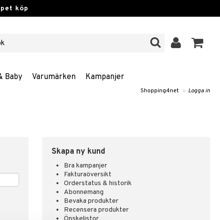
ppet köp
& Baby
Varumärken
Kampanjer
Shopping4net
»
Logga in
Skapa ny kund
Bra kampanjer
Fakturaöversikt
Orderstatus & historik
Abonnemang
Bevaka produkter
Recensera produkter
Önskelistor