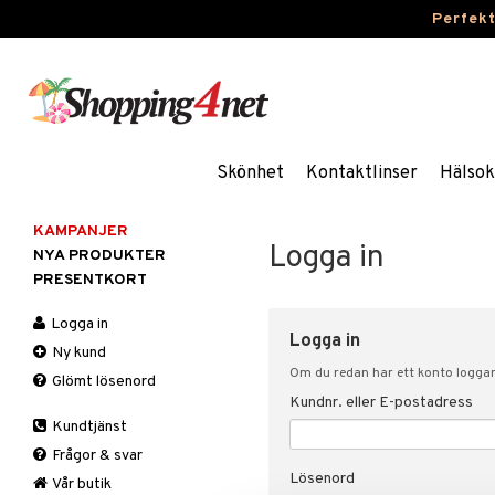
Perfek
Skönhet
Kontaktlinser
Hälsok
KAMPANJER
Logga in
NYA PRODUKTER
PRESENTKORT
Logga in
Logga in
Ny kund
Om du redan har ett konto loggar 
Glömt lösenord
Kundnr. eller E-postadress
Kundtjänst
Frågor & svar
Lösenord
Vår butik