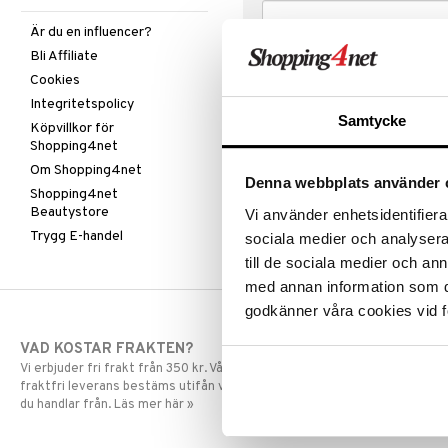
Är du en influencer?
Bli Affiliate
Cookies
Integritetspolicy
Samtycke
Köpvillkor för
Shopping4net
Om Shopping4net
Denna webbplats använder 
Shopping4net
Beautystore
Vi använder enhetsidentifierar
Trygg E-handel
sociala medier och analysera 
till de sociala medier och a
med annan information som du 
godkänner våra cookies vid f
VAD KOSTAR FRAKTEN?
SNABBA LE
Vi erbjuder fri frakt från 350 kr. Vår gräns för
Beställningar la
fraktfri leverans bestäms utifån vilken avdelning
skickas normalt
du handlar från. Läs mer här »