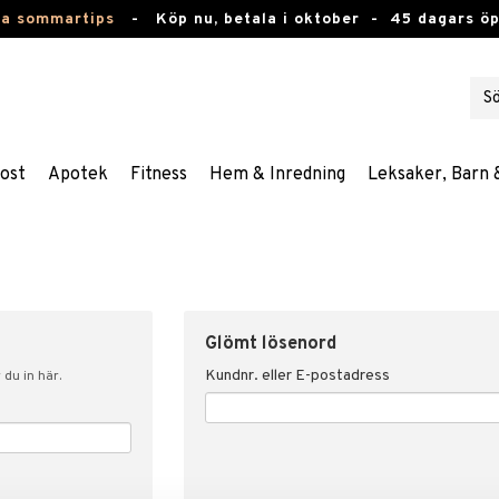
ta sommartips
-
Köp nu, betala i oktober -
45 dagars ö
ost
Apotek
Fitness
Hem & Inredning
Leksaker, Barn 
Glömt lösenord
Kundnr. eller E-postadress
du in här.