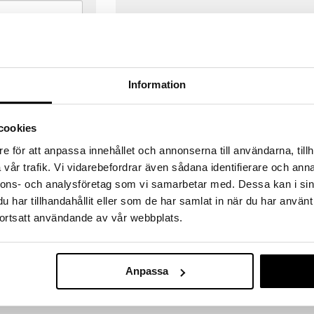
Information
cookies
e för att anpassa innehållet och annonserna till användarna, tillh
vår trafik. Vi vidarebefordrar även sådana identifierare och anna
nnons- och analysföretag som vi samarbetar med. Dessa kan i sin
har tillhandahållit eller som de har samlat in när du har använt
ortsatt användande av vår webbplats.
VERANSER
GODKÄND AV LÄKEMEDELSV
gda före 14:00 (gäller varor i lager)
EU-logotypen är symbolen som visar
Anpassa
 ut från oss samma dag.
godkända av Läkemedelsverket gä
försäljning av läkemedel.