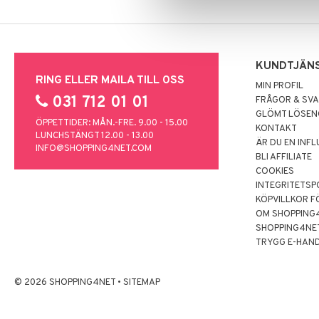
KUNDTJÄN
RING ELLER MAILA TILL OSS
MIN PROFIL
031 712 01 01
FRÅGOR & SV
GLÖMT LÖSE
ÖPPETTIDER: MÅN.-FRE. 9.00 - 15.00
KONTAKT
LUNCHSTÄNGT 12.00 - 13.00
ÄR DU EN INF
INFO@SHOPPING4NET.COM
BLI AFFILIATE
COOKIES
INTEGRITETSP
KÖPVILLKOR F
OM SHOPPING
SHOPPING4NE
TRYGG E-HAN
© 2026 SHOPPING4NET
•
SITEMAP