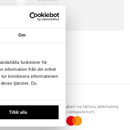
SKAPA KUND
Om
andahålla funktioner för
n information från din enhet
 tur kombinera informationen
 deras tjänster. Du
ERKET
TRYGGA KÖP
 att vi är
Handla tryggt & säkert via faktura, delbetalning
Tillåt alla
llande
eller marknadens vanligaste kort.