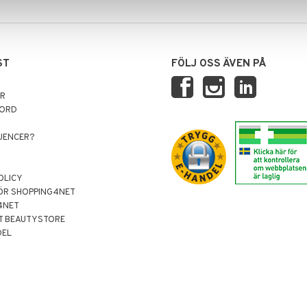
ST
FÖLJ OSS ÄVEN PÅ
AR
NORD
LUENCER?
OLICY
ÖR SHOPPING4NET
4NET
T BEAUTYSTORE
DEL