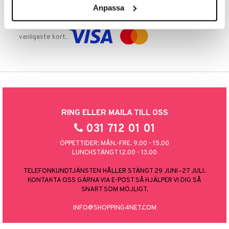
Anpassa
TRYGGA KÖP
Handla tryggt & säkert via faktura, delbetalning eller marknadens
vanligaste kort.
RING ELLER MAILA TILL OSS
031 712 01 01
ÖPPETTIDER: MÅN.-FRE. 9.00 - 15.00
LUNCHSTÄNGT 12.00 - 13.00
TELEFONKUNDTJÄNSTEN HÅLLER STÄNGT 29 JUNI–27 JULI.
KONTAKTA OSS GÄRNA VIA E-POST SÅ HJÄLPER VI DIG SÅ
SNART SOM MÖJLIGT.
INFO@SHOPPING4NET.COM