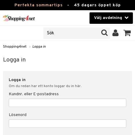
Perfekta sommartips
-
45 dagars öppet köp
Välj avdelning
JER
Skönhet
ODUKTER
TKORT
Kontaktlinser
Shopping4net
»
Logga in
Hälsokost
in
Logga in
Apotek
nd
lösenord
Logga in
Fitness
Om du redan har ett konto loggar du in här.
Hem & Inredning
Kundnr. eller E-postadress
änst
Leksaker, Barn & Baby
 & svar
Lösenord
tik
Varumärken
influencer?
Kampanjer