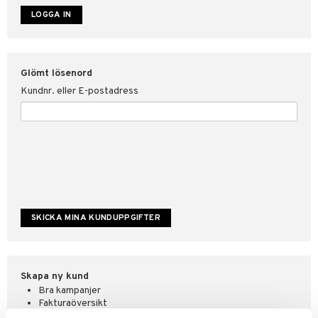
ate
tspolicy
Glömt lösenord
r för Shopping4net
Kundnr. eller E-postadress
ping4net
4net Beautystore
handel
Skapa ny kund
Bra kampanjer
Fakturaöversikt
Orderstatus & historik