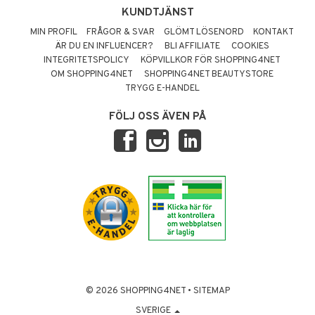
KUNDTJÄNST
MIN PROFIL
FRÅGOR & SVAR
GLÖMT LÖSENORD
KONTAKT
ÄR DU EN INFLUENCER?
BLI AFFILIATE
COOKIES
INTEGRITETSPOLICY
KÖPVILLKOR FÖR SHOPPING4NET
OM SHOPPING4NET
SHOPPING4NET BEAUTYSTORE
TRYGG E-HANDEL
FÖLJ OSS ÄVEN PÅ
© 2026 SHOPPING4NET
•
SITEMAP
SVERIGE