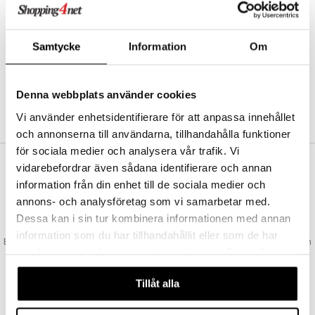
Abonnemang
Bevaka produkter
Recensera produkter
Samtycke
Information
Om
Önskelistor
Denna webbplats använder cookies
SKAPA KUND
Vi använder enhetsidentifierare för att anpassa innehållet
och annonserna till användarna, tillhandahålla funktioner
för sociala medier och analysera vår trafik. Vi
vidarebefordrar även sådana identifierare och annan
VAD KOSTAR FRAKTEN?
information från din enhet till de sociala medier och
Vi erbjuder fri frakt från 350 kr. Vår gräns för fraktfri leverans bestäms
annons- och analysföretag som vi samarbetar med.
utifån vilken avdelning du handlar från. Läs mer här »
Dessa kan i sin tur kombinera informationen med annan
SNABBA LEVERANSER
information som du har tillhandahållit eller som de har
Beställningar lagda före 14:00 (gäller varor i lager) skickas normalt ut från
samlat in när du har använt deras tjänster. Du godkänner
oss samma dag.
våra cookies vid fortsatt användande av vår webbplats.
GODKÄND AV LÄKEMEDELSVERKET
Tillåt alla
EU-logotypen är symbolen som visar att vi är godkända av
Läkemedelsverket gällande försäljning av läkemedel.