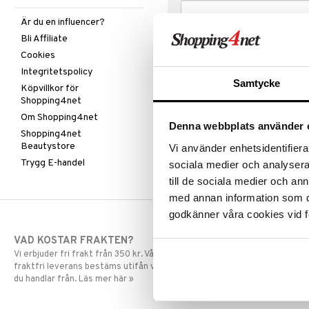
Är du en influencer?
Bli Affiliate
Cookies
Integritetspolicy
Samtycke
Köpvillkor för
Shopping4net
Om Shopping4net
Denna webbplats använder 
Shopping4net
Beautystore
Vi använder enhetsidentifierar
Trygg E-handel
sociala medier och analysera 
till de sociala medier och a
med annan information som du 
godkänner våra cookies vid f
VAD KOSTAR FRAKTEN?
SNABBA LE
Vi erbjuder fri frakt från 350 kr. Vår gräns för
Beställningar la
fraktfri leverans bestäms utifån vilken avdelning
skickas normalt
du handlar från. Läs mer här »