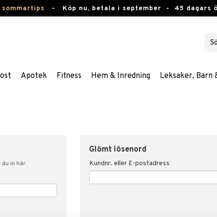
 sommartips
-
Köp nu, betala i september -
45 dagars 
ost
Apotek
Fitness
Hem & Inredning
Leksaker, Barn 
Glömt lösenord
Kundnr. eller E-postadress
du in här.