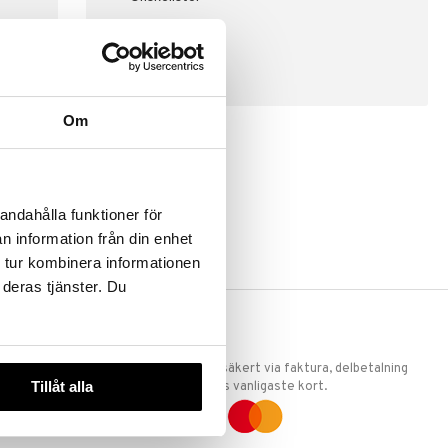
SKAPA KUND
Om
andahålla funktioner för
n information från din enhet
 tur kombinera informationen
 deras tjänster. Du
ERKET
TRYGGA KÖP
 att vi är
Handla tryggt & säkert via faktura, delbetalning
Tillåt alla
llande
eller marknadens vanligaste kort.