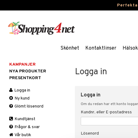
Perfekta
Skönhet
Kontaktlinser
Hälsok
KAMPANJER
Logga in
NYA PRODUKTER
PRESENTKORT
Logga in
Logga in
Ny kund
Om du redan har ett konto loggar 
Glömt lösenord
Kundnr. eller E-postadress
Kundtjänst
Frågor & svar
Lösenord
Vår butik