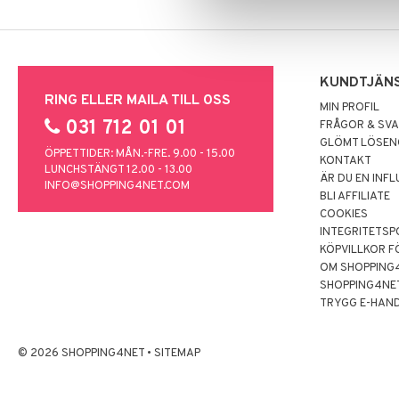
KUNDTJÄN
RING ELLER MAILA TILL OSS
MIN PROFIL
031 712 01 01
FRÅGOR & SV
GLÖMT LÖSE
ÖPPETTIDER: MÅN.-FRE. 9.00 - 15.00
KONTAKT
LUNCHSTÄNGT 12.00 - 13.00
ÄR DU EN INF
INFO@SHOPPING4NET.COM
BLI AFFILIATE
COOKIES
INTEGRITETSP
KÖPVILLKOR F
OM SHOPPING
SHOPPING4NE
TRYGG E-HAN
© 2026 SHOPPING4NET
•
SITEMAP