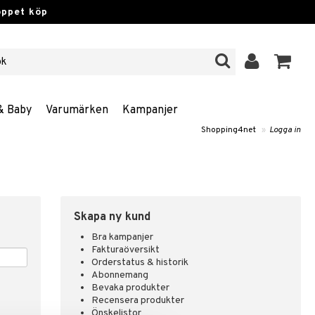
öppet köp
& Baby
Varumärken
Kampanjer
Shopping4net
»
Logga in
Skapa ny kund
Bra kampanjer
Fakturaöversikt
Orderstatus & historik
Abonnemang
Bevaka produkter
Recensera produkter
Önskelistor