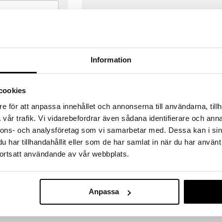
Information
cookies
e för att anpassa innehållet och annonserna till användarna, tillh
vår trafik. Vi vidarebefordrar även sådana identifierare och anna
nnons- och analysföretag som vi samarbetar med. Dessa kan i sin
har tillhandahållit eller som de har samlat in när du har använt
ortsatt användande av vår webbplats.
VERANSER
GODKÄND AV LÄKEMEDELSV
gda före 14:00 (gäller varor i lager)
EU-logotypen är symbolen som visar
Anpassa
 ut från oss samma dag.
godkända av Läkemedelsverket gä
försäljning av läkemedel.