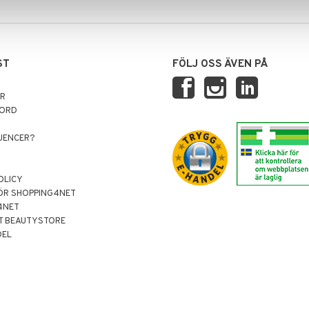
ST
FÖLJ OSS ÄVEN PÅ
AR
NORD
LUENCER?
OLICY
ÖR SHOPPING4NET
4NET
T BEAUTYSTORE
DEL