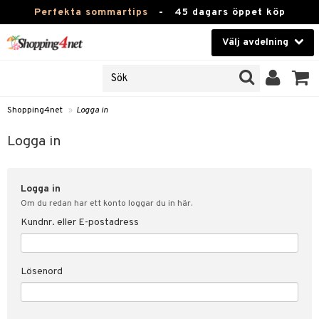
Perfekta sommartips
-
45 dagars öppet köp
Välj avdelning
JER
Skönhet
ODUKTER
TKORT
Kontaktlinser
Shopping4net
»
Logga in
Hälsokost
in
Logga in
Apotek
nd
lösenord
Logga in
Fitness
Om du redan har ett konto loggar du in här.
Hem & Inredning
Kundnr. eller E-postadress
änst
Leksaker, Barn & Baby
 & svar
Lösenord
tik
Varumärken
influencer?
Kampanjer