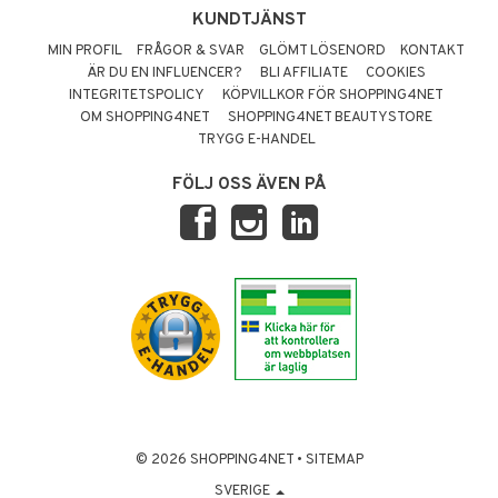
KUNDTJÄNST
MIN PROFIL
FRÅGOR & SVAR
GLÖMT LÖSENORD
KONTAKT
ÄR DU EN INFLUENCER?
BLI AFFILIATE
COOKIES
INTEGRITETSPOLICY
KÖPVILLKOR FÖR SHOPPING4NET
OM SHOPPING4NET
SHOPPING4NET BEAUTYSTORE
TRYGG E-HANDEL
FÖLJ OSS ÄVEN PÅ
© 2026 SHOPPING4NET
•
SITEMAP
SVERIGE