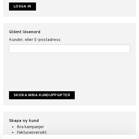
ate
tspolicy
Glömt lösenord
r för Shopping4net
Kundnr. eller E-postadress
ping4net
4net Beautystore
handel
Skapa ny kund
Bra kampanjer
Fakturaöversikt
Orderstatus & historik