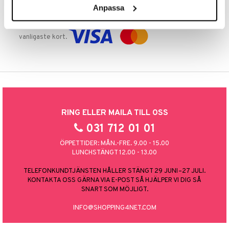
Anpassa
TRYGGA KÖP
Handla tryggt & säkert via faktura, delbetalning eller marknadens
vanligaste kort.
RING ELLER MAILA TILL OSS
031 712 01 01
ÖPPETTIDER: MÅN.-FRE. 9.00 - 15.00
LUNCHSTÄNGT 12.00 - 13.00
TELEFONKUNDTJÄNSTEN HÅLLER STÄNGT 29 JUNI–27 JULI.
KONTAKTA OSS GÄRNA VIA E-POST SÅ HJÄLPER VI DIG SÅ
SNART SOM MÖJLIGT.
INFO@SHOPPING4NET.COM