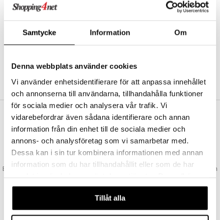
Abonnemang
Bevaka produkter
Recensera produkter
Samtycke
Information
Om
Önskelistor
Denna webbplats använder cookies
SKAPA KUND
Vi använder enhetsidentifierare för att anpassa innehållet
och annonserna till användarna, tillhandahålla funktioner
för sociala medier och analysera vår trafik. Vi
vidarebefordrar även sådana identifierare och annan
VAD KOSTAR FRAKTEN?
information från din enhet till de sociala medier och
Vi erbjuder fri frakt från 350 kr. Vår gräns för fraktfri leverans bestäms
annons- och analysföretag som vi samarbetar med.
utifån vilken avdelning du handlar från. Läs mer här »
Dessa kan i sin tur kombinera informationen med annan
SNABBA LEVERANSER
information som du har tillhandahållit eller som de har
Beställningar lagda före 14:00 (gäller varor i lager) skickas normalt ut från
samlat in när du har använt deras tjänster. Du godkänner
oss samma dag.
våra cookies vid fortsatt användande av vår webbplats.
GODKÄND AV LÄKEMEDELSVERKET
Tillåt alla
EU-logotypen är symbolen som visar att vi är godkända av
Läkemedelsverket gällande försäljning av läkemedel.