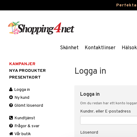
Perfekta
Skönhet
Kontaktlinser
Hälsok
KAMPANJER
Logga in
NYA PRODUKTER
PRESENTKORT
Logga in
Logga in
Ny kund
Om du redan har ett konto loggar 
Glömt lösenord
Kundnr. eller E-postadress
Kundtjänst
Frågor & svar
Lösenord
Vår butik