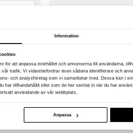
Information
cookies
e för att anpassa innehållet och annonserna till användarna, tillh
vår trafik. Vi vidarebefordrar även sådana identifierare och anna
nnons- och analysföretag som vi samarbetar med. Dessa kan i sin
har tillhandahållit eller som de har samlat in när du har använt
ortsatt användande av vår webbplats.
VERANSER
GODKÄND AV LÄKEMEDELSV
gda före 14:00 (gäller varor i lager)
EU-logotypen är symbolen som visar
Anpassa
 ut från oss samma dag.
godkända av Läkemedelsverket gä
försäljning av läkemedel.