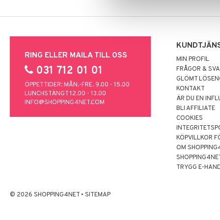
KUNDTJÄN
RING ELLER MAILA TILL OSS
MIN PROFIL
031 712 01 01
FRÅGOR & SV
GLÖMT LÖSE
ÖPPETTIDER: MÅN.-FRE. 9.00 - 15.00
KONTAKT
LUNCHSTÄNGT 12.00 - 13.00
ÄR DU EN INF
INFO@SHOPPING4NET.COM
BLI AFFILIATE
COOKIES
INTEGRITETSP
KÖPVILLKOR F
OM SHOPPING
SHOPPING4NE
TRYGG E-HAN
© 2026 SHOPPING4NET
•
SITEMAP