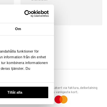
SKAPA KUND
Om
andahålla funktioner för
n information från din enhet
 tur kombinera informationen
 deras tjänster. Du
ERKET
TRYGGA KÖP
 att vi är
Handla tryggt & säkert via faktura, delbetalning
Tillåt alla
llande
eller marknadens vanligaste kort.