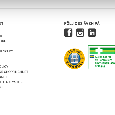
ST
FÖLJ OSS ÄVEN PÅ
AR
NORD
LUENCER?
OLICY
ÖR SHOPPING4NET
4NET
T BEAUTYSTORE
DEL