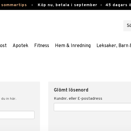
 sommartips
-
Köp nu, betala i september -
45 dagars 
ost
Apotek
Fitness
Hem & Inredning
Leksaker, Barn 
Glömt lösenord
Kundnr. eller E-postadress
du in här.