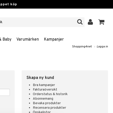
öppet köp
& Baby
Varumärken
Kampanjer
Shopping4net
»
Logga in
Skapa ny kund
Bra kampanjer
Fakturaöversikt
Orderstatus & historik
Abonnemang
Bevaka produkter
Recensera produkter
Önskelistor