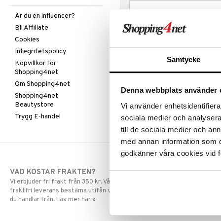
Är du en influencer?
Bli Affiliate
Cookies
Integritetspolicy
Samtycke
Köpvillkor för
Shopping4net
Om Shopping4net
Denna webbplats använder 
Shopping4net
Beautystore
Vi använder enhetsidentifierar
Trygg E-handel
sociala medier och analysera 
till de sociala medier och a
med annan information som du 
godkänner våra cookies vid f
VAD KOSTAR FRAKTEN?
SNABBA LE
Vi erbjuder fri frakt från 350 kr. Vår gräns för
Beställningar la
fraktfri leverans bestäms utifån vilken avdelning
skickas normalt
du handlar från. Läs mer här »