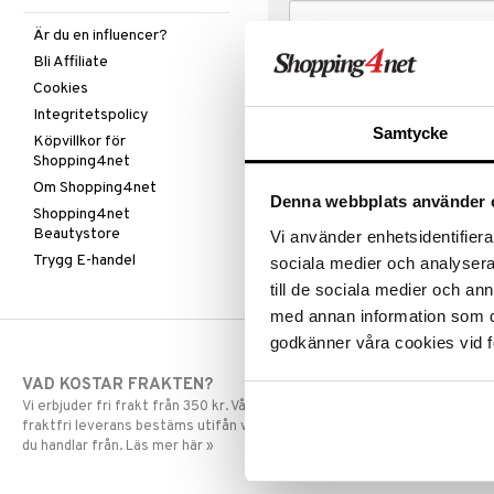
Är du en influencer?
Bli Affiliate
Cookies
Integritetspolicy
Samtycke
Köpvillkor för
Shopping4net
Om Shopping4net
Denna webbplats använder 
Shopping4net
Beautystore
Vi använder enhetsidentifierar
Trygg E-handel
sociala medier och analysera 
till de sociala medier och a
med annan information som du 
godkänner våra cookies vid f
VAD KOSTAR FRAKTEN?
SNABBA LE
Vi erbjuder fri frakt från 350 kr. Vår gräns för
Beställningar la
fraktfri leverans bestäms utifån vilken avdelning
skickas normalt
du handlar från. Läs mer här »