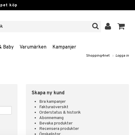
ppet köp
& Baby
Varumärken
Kampanjer
Shopping4net
»
Logga in
Skapa ny kund
Bra kampanjer
Fakturaöversikt
Orderstatus & historik
Abonnemang
Bevaka produkter
Recensera produkter
Önskelistor