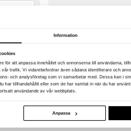
Information
cookies
e för att anpassa innehållet och annonserna till användarna, tillh
vår trafik. Vi vidarebefordrar även sådana identifierare och anna
nnons- och analysföretag som vi samarbetar med. Dessa kan i sin
har tillhandahållit eller som de har samlat in när du har använt
ortsatt användande av vår webbplats.
VERANSER
GODKÄND AV LÄKEMEDELSV
gda före 14:00 (gäller varor i lager)
EU-logotypen är symbolen som visar
Anpassa
 ut från oss samma dag.
godkända av Läkemedelsverket gä
försäljning av läkemedel.