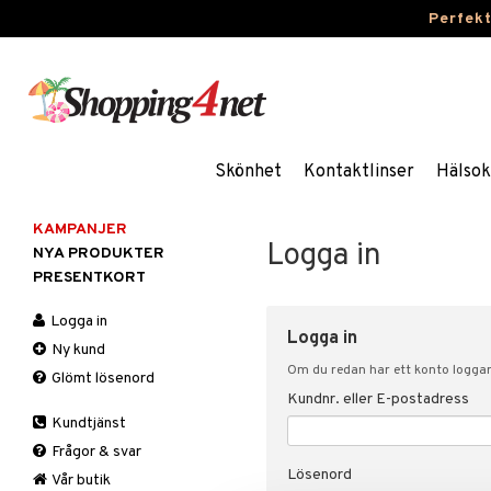
Perfek
Skönhet
Kontaktlinser
Hälsok
KAMPANJER
Logga in
NYA PRODUKTER
PRESENTKORT
Logga in
Logga in
Ny kund
Om du redan har ett konto loggar 
Glömt lösenord
Kundnr. eller E-postadress
Kundtjänst
Frågor & svar
Lösenord
Vår butik