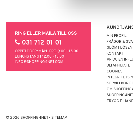
KUNDTJÄN
RING ELLER MAILA TILL OSS
MIN PROFIL
031 712 01 01
FRÅGOR & SV
GLÖMT LÖSE
ÖPPETTIDER: MÅN.-FRE. 9.00 - 15.00
KONTAKT
LUNCHSTÄNGT 12.00 - 13.00
ÄR DU EN INF
INFO@SHOPPING4NET.COM
BLI AFFILIATE
COOKIES
INTEGRITETSP
KÖPVILLKOR F
OM SHOPPING
SHOPPING4NE
TRYGG E-HAN
© 2026 SHOPPING4NET
•
SITEMAP