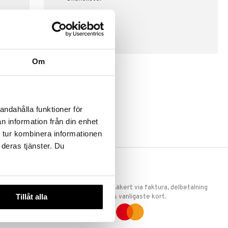
SKAPA KUND
Om
andahålla funktioner för
n information från din enhet
 tur kombinera informationen
 deras tjänster. Du
ERKET
TRYGGA KÖP
 att vi är
Handla tryggt & säkert via faktura, delbetalning
Tillåt alla
llande
eller marknadens vanligaste kort.