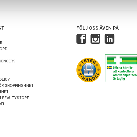
ST
FÖLJ OSS ÄVEN PÅ
AR
NORD
LUENCER?
OLICY
ÖR SHOPPING4NET
4NET
T BEAUTYSTORE
DEL