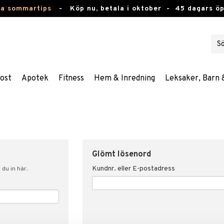
ta sommartips
-
Köp nu, betala i oktober -
45 dagars ö
ost
Apotek
Fitness
Hem & Inredning
Leksaker, Barn 
Glömt lösenord
Kundnr. eller E-postadress
du in här.