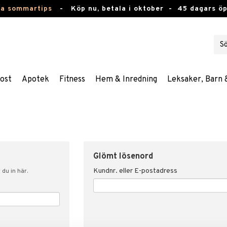
ta sommartips
-
Köp nu, betala i oktober -
45 dagars ö
ost
Apotek
Fitness
Hem & Inredning
Leksaker, Barn 
Glömt lösenord
Kundnr. eller E-postadress
du in här.