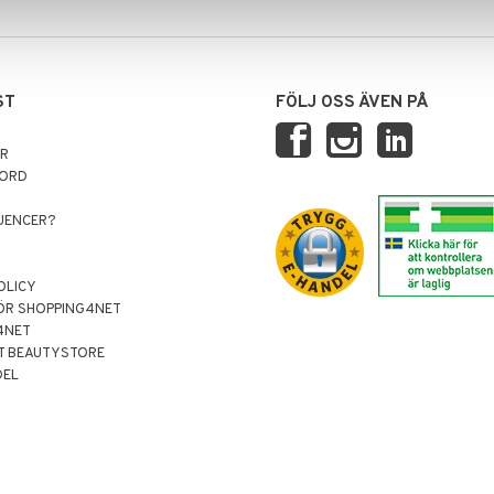
ST
FÖLJ OSS ÄVEN PÅ
AR
NORD
LUENCER?
OLICY
ÖR SHOPPING4NET
4NET
T BEAUTYSTORE
DEL