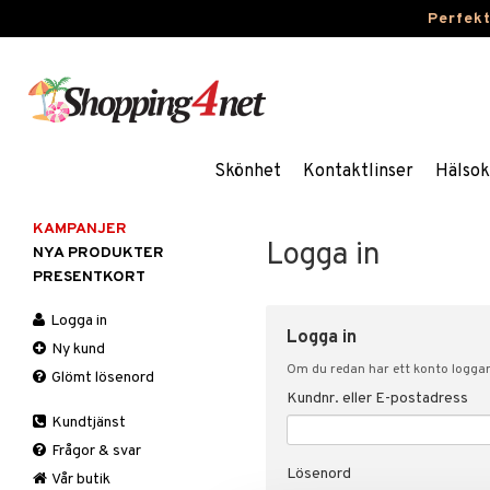
Perfek
Skönhet
Kontaktlinser
Hälsok
KAMPANJER
Logga in
NYA PRODUKTER
PRESENTKORT
Logga in
Logga in
Ny kund
Om du redan har ett konto loggar 
Glömt lösenord
Kundnr. eller E-postadress
Kundtjänst
Frågor & svar
Lösenord
Vår butik