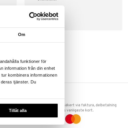
SKAPA KUND
Om
andahålla funktioner för
n information från din enhet
 tur kombinera informationen
 deras tjänster. Du
ERKET
TRYGGA KÖP
 att vi är
Handla tryggt & säkert via faktura, delbetalning
Tillåt alla
llande
eller marknadens vanligaste kort.