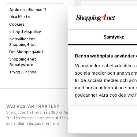
Är du en influencer?
Bli Affiliate
Cookies
Integritetspolicy
Samtycke
Köpvillkor för
Shopping4net
Om Shopping4net
Denna webbplats använder 
Shopping4net
Beautystore
Vi använder enhetsidentifierar
Trygg E-handel
sociala medier och analysera 
till de sociala medier och a
med annan information som du 
godkänner våra cookies vid f
VAD KOSTAR FRAKTEN?
SNABBA LE
Vi erbjuder fri frakt från 350 kr. Vår gräns för
Beställningar la
fraktfri leverans bestäms utifån vilken avdelning
skickas normalt
du handlar från. Läs mer här »