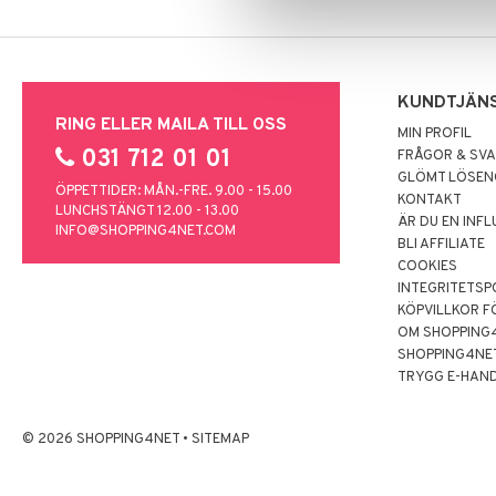
KUNDTJÄN
RING ELLER MAILA TILL OSS
MIN PROFIL
031 712 01 01
FRÅGOR & SV
GLÖMT LÖSE
ÖPPETTIDER: MÅN.-FRE. 9.00 - 15.00
KONTAKT
LUNCHSTÄNGT 12.00 - 13.00
ÄR DU EN INF
INFO@SHOPPING4NET.COM
BLI AFFILIATE
COOKIES
INTEGRITETSP
KÖPVILLKOR F
OM SHOPPING
SHOPPING4NE
TRYGG E-HAN
© 2026 SHOPPING4NET
•
SITEMAP