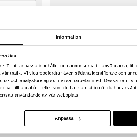
Information
cookies
e för att anpassa innehållet och annonserna till användarna, tillh
vår trafik. Vi vidarebefordrar även sådana identifierare och anna
nnons- och analysföretag som vi samarbetar med. Dessa kan i sin
har tillhandahållit eller som de har samlat in när du har använt
ortsatt användande av vår webbplats.
VERANSER
GODKÄND AV LÄKEMEDELSV
gda före 14:00 (gäller varor i lager)
EU-logotypen är symbolen som visar
Anpassa
 ut från oss samma dag.
godkända av Läkemedelsverket gä
försäljning av läkemedel.