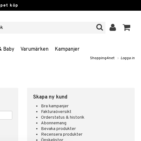
ppet köp
& Baby
Varumärken
Kampanjer
Shopping4net
»
Logga in
Skapa ny kund
Bra kampanjer
Fakturaöversikt
Orderstatus & historik
Abonnemang
Bevaka produkter
Recensera produkter
Önskelistor