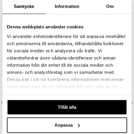
Abonnemang
Samtycke
Information
Om
Bevaka produkter
Recensera produkter
Önskelistor
Denna webbplats använder cookies
Vi använder enhetsidentifierare för att anpassa innehållet
och annonserna till användarna, tillhandahålla funktioner
SKAPA KUND
för sociala medier och analysera vår trafik. Vi
vidarebefordrar även sådana identifierare och annan
information från din enhet till de sociala medier och
annons- och analysföretag som vi samarbetar med.
VAD KOSTAR FRAKTEN?
Dessa kan i sin tur kombinera informationen med annan
Vi erbjuder fri frakt från 350 kr. Vår gräns för fraktfri leverans bestäms
information som du har tillhandahållit eller som de har
utifån vilken avdelning du handlar från. Läs mer här »
samlat in när du har använt deras tjänster. Du godkänner
SNABBA LEVERANSER
våra cookies vid fortsatt användande av vår webbplats.
Beställningar lagda före 14:00 (gäller varor i lager) skickas normalt ut från
Tillåt alla
oss samma dag.
GODKÄND AV LÄKEMEDELSVERKET
EU-logotypen är symbolen som visar att vi är godkända av
Anpassa
Läkemedelsverket gällande försäljning av läkemedel.