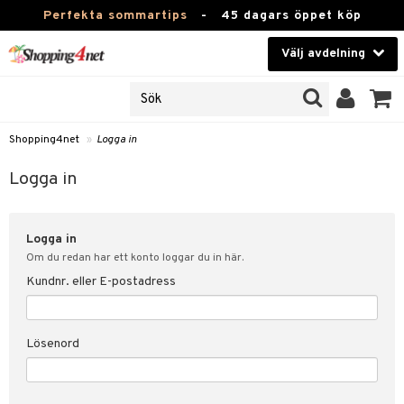
Perfekta sommartips
-
45 dagars öppet köp
Välj avdelning
JER
Skönhet
ODUKTER
TKORT
Kontaktlinser
Shopping4net
»
Logga in
Hälsokost
in
Logga in
Apotek
nd
lösenord
Logga in
Fitness
Om du redan har ett konto loggar du in här.
Hem & Inredning
Kundnr. eller E-postadress
änst
Leksaker, Barn & Baby
 & svar
Lösenord
tik
Varumärken
influencer?
Kampanjer