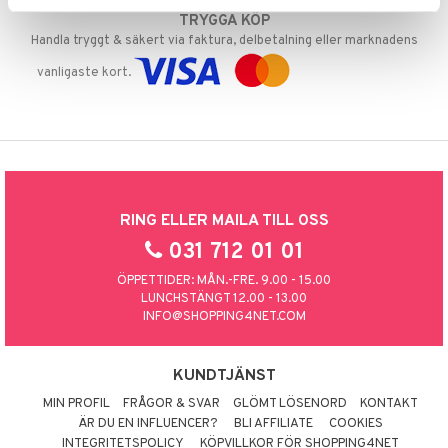
TRYGGA KÖP
Handla tryggt & säkert via faktura, delbetalning eller marknadens
vanligaste kort.
RING ELLER MAILA TILL OSS
031 712 01 01
ÖPPETTIDER: MÅN.-FRE. 9.00 - 15.00
LUNCHSTÄNGT 12.00 - 13.00
INFO@SHOPPING4NET.COM
KUNDTJÄNST
MIN PROFIL
FRÅGOR & SVAR
GLÖMT LÖSENORD
KONTAKT
ÄR DU EN INFLUENCER?
BLI AFFILIATE
COOKIES
INTEGRITETSPOLICY
KÖPVILLKOR FÖR SHOPPING4NET