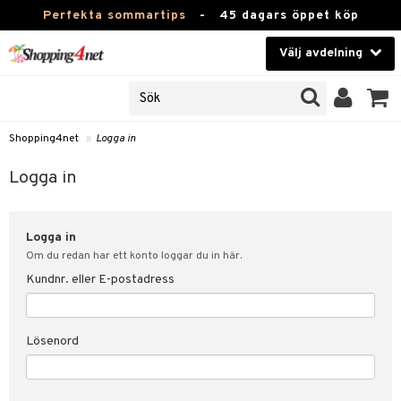
Perfekta sommartips
-
45 dagars öppet köp
Välj avdelning
JER
Skönhet
ODUKTER
TKORT
Kontaktlinser
Shopping4net
»
Logga in
Hälsokost
in
Logga in
Apotek
nd
lösenord
Logga in
Fitness
Om du redan har ett konto loggar du in här.
Hem & Inredning
Kundnr. eller E-postadress
änst
Leksaker, Barn & Baby
 & svar
Lösenord
tik
Varumärken
influencer?
Kampanjer