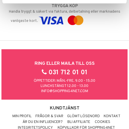
TRYGGA KÖP
Handla tryggt & säkert via faktura, delbetalning eller marknadens
vanligaste kort.
RING ELLER MAILA TILL OSS
031 712 01 01
ÖPPETTIDER: MÅN.-FRE. 9.00 - 15.00
LUNCHSTÄNGT 12.00 - 13.00
INFO@SHOPPING4NET.COM
KUNDTJÄNST
MIN PROFIL
FRÅGOR & SVAR
GLÖMT LÖSENORD
KONTAKT
ÄR DU EN INFLUENCER?
BLI AFFILIATE
COOKIES
INTEGRITETSPOLICY
KÖPVILLKOR FÖR SHOPPING4NET