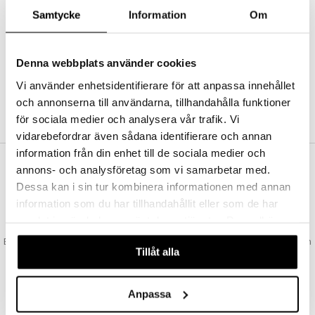
Abonnemang
Samtycke
Information
Om
Bevaka produkter
Recensera produkter
Önskelistor
Denna webbplats använder cookies
Vi använder enhetsidentifierare för att anpassa innehållet
och annonserna till användarna, tillhandahålla funktioner
SKAPA KUND
för sociala medier och analysera vår trafik. Vi
vidarebefordrar även sådana identifierare och annan
information från din enhet till de sociala medier och
annons- och analysföretag som vi samarbetar med.
VAD KOSTAR FRAKTEN?
Dessa kan i sin tur kombinera informationen med annan
Vi erbjuder fri frakt från 350 kr. Vår gräns för fraktfri leverans bestäms
information som du har tillhandahållit eller som de har
utifån vilken avdelning du handlar från. Läs mer här »
samlat in när du har använt deras tjänster. Du godkänner
SNABBA LEVERANSER
våra cookies vid fortsatt användande av vår webbplats.
Beställningar lagda före 14:00 (gäller varor i lager) skickas normalt ut från
Tillåt alla
oss samma dag.
GODKÄND AV LÄKEMEDELSVERKET
EU-logotypen är symbolen som visar att vi är godkända av
Anpassa
Läkemedelsverket gällande försäljning av läkemedel.