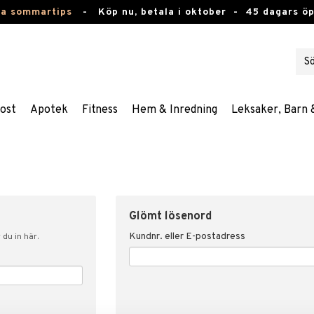
ta sommartips
-
Köp nu, betala i oktober -
45 dagars ö
ost
Apotek
Fitness
Hem & Inredning
Leksaker, Barn 
Glömt lösenord
Kundnr. eller E-postadress
du in här.