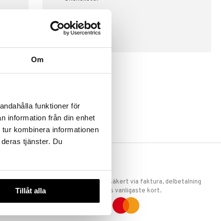
SKAPA KUND
Om
andahålla funktioner för
n information från din enhet
 tur kombinera informationen
 deras tjänster. Du
ERKET
TRYGGA KÖP
 att vi är
Handla tryggt & säkert via faktura, delbetalning
Tillåt alla
llande
eller marknadens vanligaste kort.