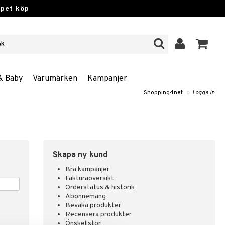
ppet köp
& Baby
Varumärken
Kampanjer
Shopping4net
»
Logga in
Skapa ny kund
Bra kampanjer
Fakturaöversikt
Orderstatus & historik
Abonnemang
Bevaka produkter
Recensera produkter
Önskelistor