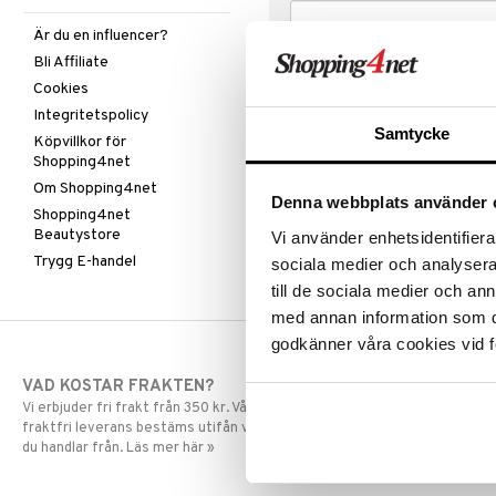
Är du en influencer?
Bli Affiliate
Cookies
Integritetspolicy
Samtycke
Köpvillkor för
Shopping4net
Om Shopping4net
Denna webbplats använder 
Shopping4net
Beautystore
Vi använder enhetsidentifierar
Trygg E-handel
sociala medier och analysera 
till de sociala medier och a
med annan information som du 
godkänner våra cookies vid f
VAD KOSTAR FRAKTEN?
SNABBA LE
Vi erbjuder fri frakt från 350 kr. Vår gräns för
Beställningar la
fraktfri leverans bestäms utifån vilken avdelning
skickas normalt
du handlar från. Läs mer här »