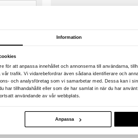
Information
cookies
e för att anpassa innehållet och annonserna till användarna, tillh
vår trafik. Vi vidarebefordrar även sådana identifierare och anna
nnons- och analysföretag som vi samarbetar med. Dessa kan i sin
har tillhandahållit eller som de har samlat in när du har använt
ortsatt användande av vår webbplats.
VERANSER
GODKÄND AV LÄKEMEDELSV
gda före 14:00 (gäller varor i lager)
EU-logotypen är symbolen som visar
Anpassa
 ut från oss samma dag.
godkända av Läkemedelsverket gä
försäljning av läkemedel.