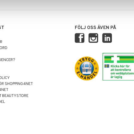
ST
FÖLJ OSS ÄVEN PÅ
AR
NORD
LUENCER?
OLICY
ÖR SHOPPING4NET
4NET
T BEAUTYSTORE
DEL