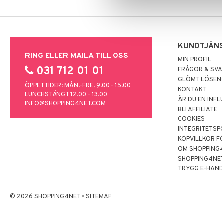
KUNDTJÄN
RING ELLER MAILA TILL OSS
MIN PROFIL
031 712 01 01
FRÅGOR & SV
GLÖMT LÖSE
ÖPPETTIDER: MÅN.-FRE. 9.00 - 15.00
KONTAKT
LUNCHSTÄNGT 12.00 - 13.00
ÄR DU EN INF
INFO@SHOPPING4NET.COM
BLI AFFILIATE
COOKIES
INTEGRITETSP
KÖPVILLKOR F
OM SHOPPING
SHOPPING4NE
TRYGG E-HAN
© 2026 SHOPPING4NET
•
SITEMAP