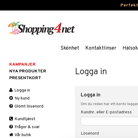
Perfek
Skönhet
Kontaktlinser
Hälsok
KAMPANJER
Logga in
NYA PRODUKTER
PRESENTKORT
Logga in
Logga in
Ny kund
Om du redan har ett konto loggar 
Glömt lösenord
Kundnr. eller E-postadress
Kundtjänst
Frågor & svar
Lösenord
Vår butik