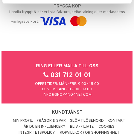
TRYGGA KÖP
Handla tryggt & säkert via faktura, delbetalning eller marknadens
vanligaste kort.
RING ELLER MAILA TILL OSS
031 712 01 01
ÖPPETTIDER: MÅN.-FRE. 9.00 - 15.00
LUNCHSTÄNGT 12.00 - 13.00
INFO@SHOPPING4NET.COM
KUNDTJÄNST
MIN PROFIL
FRÅGOR & SVAR
GLÖMT LÖSENORD
KONTAKT
ÄR DU EN INFLUENCER?
BLI AFFILIATE
COOKIES
INTEGRITETSPOLICY
KÖPVILLKOR FÖR SHOPPING4NET