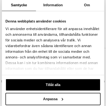
Abonnemang
Samtycke
Information
Om
Bevaka produkter
Recensera produkter
Önskelistor
Denna webbplats använder cookies
Vi använder enhetsidentifierare för att anpassa innehållet
och annonserna till användarna, tillhandahålla funktioner
SKAPA KUND
för sociala medier och analysera vår trafik. Vi
vidarebefordrar även sådana identifierare och annan
information från din enhet till de sociala medier och
annons- och analysföretag som vi samarbetar med.
VAD KOSTAR FRAKTEN?
Dessa kan i sin tur kombinera informationen med annan
Vi erbjuder fri frakt från 350 kr. Vår gräns för fraktfri leverans bestäms
information som du har tillhandahållit eller som de har
utifån vilken avdelning du handlar från. Läs mer här »
samlat in när du har använt deras tjänster. Du godkänner
SNABBA LEVERANSER
våra cookies vid fortsatt användande av vår webbplats.
Beställningar lagda före 14:00 (gäller varor i lager) skickas normalt ut från
Tillåt alla
oss samma dag.
GODKÄND AV LÄKEMEDELSVERKET
EU-logotypen är symbolen som visar att vi är godkända av
Anpassa
Läkemedelsverket gällande försäljning av läkemedel.