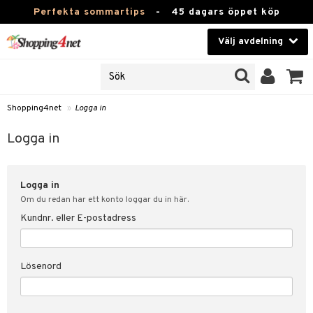
Perfekta sommartips
-
45 dagars öppet köp
Välj avdelning
JER
Skönhet
ODUKTER
TKORT
Kontaktlinser
Shopping4net
»
Logga in
Hälsokost
in
Logga in
Apotek
nd
lösenord
Logga in
Fitness
Om du redan har ett konto loggar du in här.
Hem & Inredning
Kundnr. eller E-postadress
änst
Leksaker, Barn & Baby
 & svar
Lösenord
tik
Varumärken
influencer?
Kampanjer