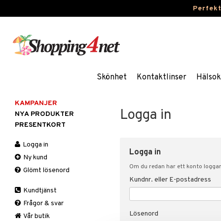
Perfek
Skönhet
Kontaktlinser
Hälsok
KAMPANJER
Logga in
NYA PRODUKTER
PRESENTKORT
Logga in
Logga in
Ny kund
Om du redan har ett konto loggar 
Glömt lösenord
Kundnr. eller E-postadress
Kundtjänst
Frågor & svar
Lösenord
Vår butik