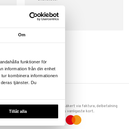
SKAPA KUND
Om
andahålla funktioner för
n information från din enhet
 tur kombinera informationen
 deras tjänster. Du
ERKET
TRYGGA KÖP
 att vi är
Handla tryggt & säkert via faktura, delbetalning
Tillåt alla
llande
eller marknadens vanligaste kort.