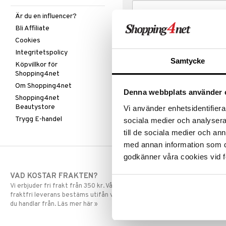
Är du en influencer?
Bli Affiliate
Cookies
Integritetspolicy
Samtycke
Köpvillkor för
Shopping4net
Om Shopping4net
Denna webbplats använder 
Shopping4net
Beautystore
Vi använder enhetsidentifierar
Trygg E-handel
sociala medier och analysera 
till de sociala medier och a
med annan information som du 
godkänner våra cookies vid f
VAD KOSTAR FRAKTEN?
SNABBA LE
Vi erbjuder fri frakt från 350 kr. Vår gräns för
Beställningar la
fraktfri leverans bestäms utifån vilken avdelning
skickas normalt
du handlar från. Läs mer här »