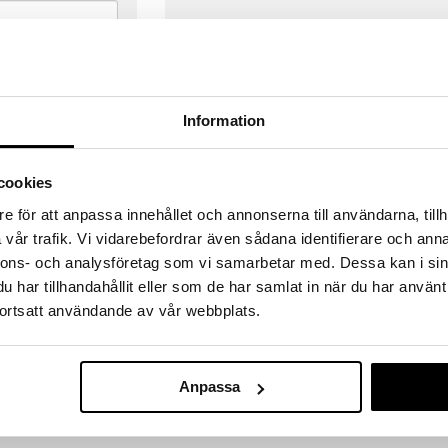
Information
cookies
e för att anpassa innehållet och annonserna till användarna, tillh
vår trafik. Vi vidarebefordrar även sådana identifierare och anna
nnons- och analysföretag som vi samarbetar med. Dessa kan i sin
har tillhandahållit eller som de har samlat in när du har använt
ortsatt användande av vår webbplats.
VERANSER
GODKÄND AV LÄKEMEDELSV
gda före 14:00 (gäller varor i lager)
EU-logotypen är symbolen som visar
Anpassa
 ut från oss samma dag.
godkända av Läkemedelsverket gä
försäljning av läkemedel.