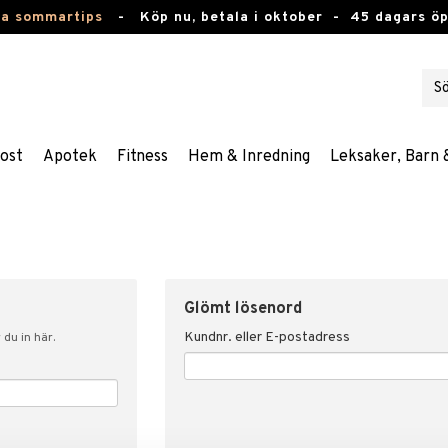
ta sommartips
-
Köp nu, betala i oktober -
45 dagars ö
ost
Apotek
Fitness
Hem & Inredning
Leksaker, Barn 
Glömt lösenord
Kundnr. eller E-postadress
du in här.