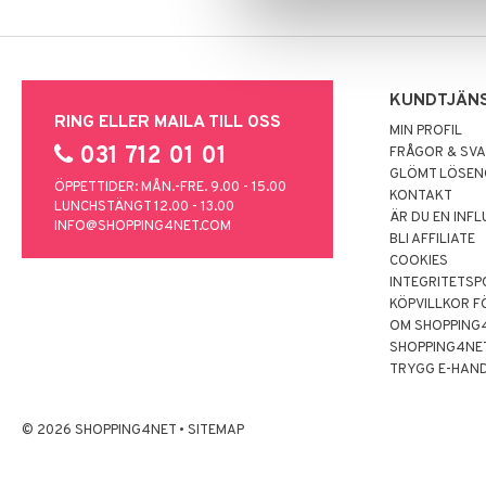
KUNDTJÄN
RING ELLER MAILA TILL OSS
MIN PROFIL
031 712 01 01
FRÅGOR & SV
GLÖMT LÖSE
ÖPPETTIDER: MÅN.-FRE. 9.00 - 15.00
KONTAKT
LUNCHSTÄNGT 12.00 - 13.00
ÄR DU EN INF
INFO@SHOPPING4NET.COM
BLI AFFILIATE
COOKIES
INTEGRITETSP
KÖPVILLKOR F
OM SHOPPING
SHOPPING4NE
TRYGG E-HAN
© 2026 SHOPPING4NET
•
SITEMAP