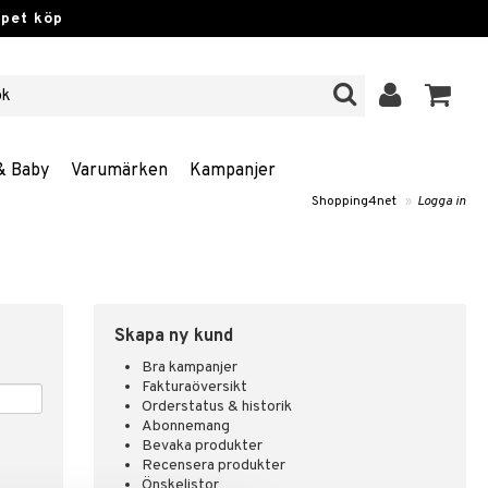
ppet köp
& Baby
Varumärken
Kampanjer
Shopping4net
»
Logga in
Skapa ny kund
Bra kampanjer
Fakturaöversikt
Orderstatus & historik
Abonnemang
Bevaka produkter
Recensera produkter
Önskelistor