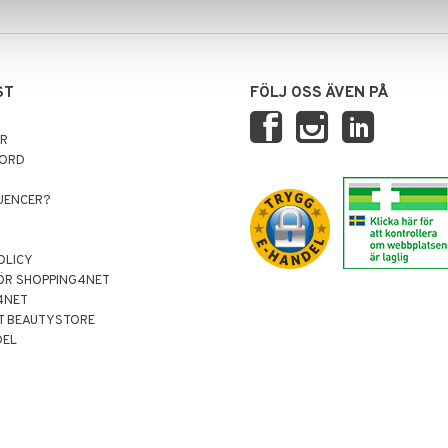
ST
FÖLJ OSS ÄVEN PÅ
AR
NORD
LUENCER?
OLICY
ÖR SHOPPING4NET
4NET
T BEAUTYSTORE
DEL