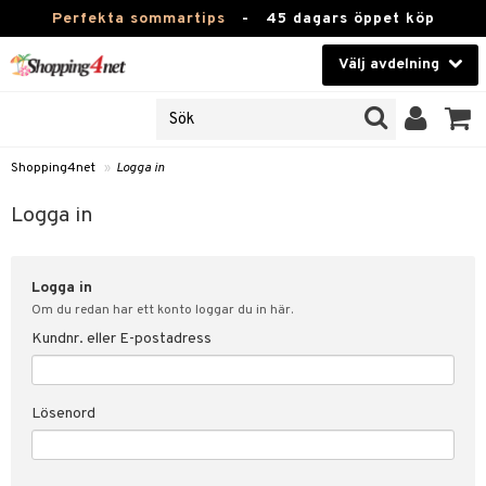
Perfekta sommartips
-
45 dagars öppet köp
Välj avdelning
JER
Skönhet
ODUKTER
TKORT
Kontaktlinser
Shopping4net
»
Logga in
Hälsokost
in
Logga in
Apotek
nd
lösenord
Logga in
Fitness
Om du redan har ett konto loggar du in här.
Hem & Inredning
Kundnr. eller E-postadress
änst
Leksaker, Barn & Baby
 & svar
Lösenord
tik
Varumärken
influencer?
Kampanjer