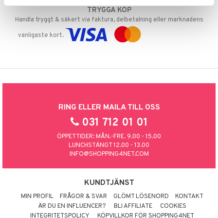
TRYGGA KÖP
Handla tryggt & säkert via faktura, delbetalning eller marknadens
vanligaste kort.
RING ELLER MAILA TILL OSS
031 712 01 01
ÖPPETTIDER: MÅN.-FRE. 9.00 - 15.00
LUNCHSTÄNGT 12.00 - 13.00
INFO@SHOPPING4NET.COM
KUNDTJÄNST
MIN PROFIL
FRÅGOR & SVAR
GLÖMT LÖSENORD
KONTAKT
ÄR DU EN INFLUENCER?
BLI AFFILIATE
COOKIES
INTEGRITETSPOLICY
KÖPVILLKOR FÖR SHOPPING4NET