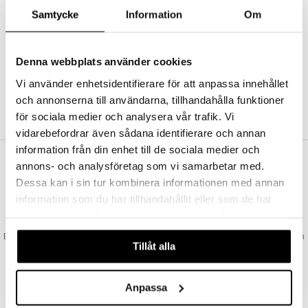
Abonnemang
Samtycke
Information
Om
Bevaka produkter
Recensera produkter
Önskelistor
Denna webbplats använder cookies
Vi använder enhetsidentifierare för att anpassa innehållet
och annonserna till användarna, tillhandahålla funktioner
SKAPA KUND
för sociala medier och analysera vår trafik. Vi
vidarebefordrar även sådana identifierare och annan
information från din enhet till de sociala medier och
annons- och analysföretag som vi samarbetar med.
VAD KOSTAR FRAKTEN?
Dessa kan i sin tur kombinera informationen med annan
Vi erbjuder fri frakt från 350 kr. Vår gräns för fraktfri leverans bestäms
information som du har tillhandahållit eller som de har
utifån vilken avdelning du handlar från. Läs mer här »
samlat in när du har använt deras tjänster. Du godkänner
SNABBA LEVERANSER
våra cookies vid fortsatt användande av vår webbplats.
Beställningar lagda före 14:00 (gäller varor i lager) skickas normalt ut från
Tillåt alla
oss samma dag.
GODKÄND AV LÄKEMEDELSVERKET
EU-logotypen är symbolen som visar att vi är godkända av
Anpassa
Läkemedelsverket gällande försäljning av läkemedel.