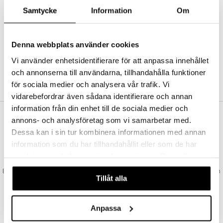
Abonnemang
Samtycke
Information
Om
Bevaka produkter
Recensera produkter
Önskelistor
Denna webbplats använder cookies
Vi använder enhetsidentifierare för att anpassa innehållet
och annonserna till användarna, tillhandahålla funktioner
SKAPA KUND
för sociala medier och analysera vår trafik. Vi
vidarebefordrar även sådana identifierare och annan
information från din enhet till de sociala medier och
annons- och analysföretag som vi samarbetar med.
VAD KOSTAR FRAKTEN?
Dessa kan i sin tur kombinera informationen med annan
Vi erbjuder fri frakt från 350 kr. Vår gräns för fraktfri leverans bestäms
information som du har tillhandahållit eller som de har
utifån vilken avdelning du handlar från. Läs mer här »
samlat in när du har använt deras tjänster. Du godkänner
SNABBA LEVERANSER
våra cookies vid fortsatt användande av vår webbplats.
Beställningar lagda före 14:00 (gäller varor i lager) skickas normalt ut från
Tillåt alla
oss samma dag.
GODKÄND AV LÄKEMEDELSVERKET
EU-logotypen är symbolen som visar att vi är godkända av
Anpassa
Läkemedelsverket gällande försäljning av läkemedel.