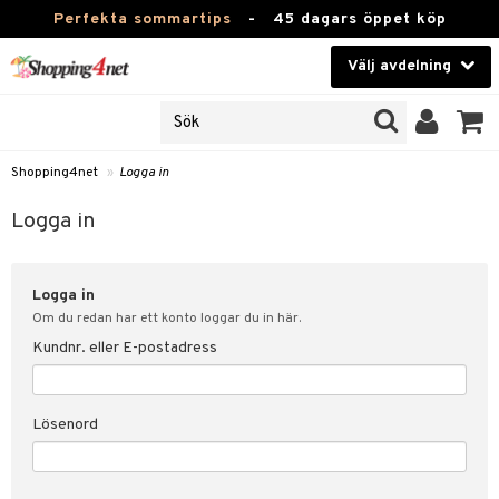
Perfekta sommartips
-
45 dagars öppet köp
Välj avdelning
JER
Skönhet
ODUKTER
TKORT
Kontaktlinser
Shopping4net
»
Logga in
Hälsokost
in
Logga in
Apotek
nd
lösenord
Logga in
Fitness
Om du redan har ett konto loggar du in här.
Hem & Inredning
Kundnr. eller E-postadress
änst
Leksaker, Barn & Baby
 & svar
Lösenord
tik
Varumärken
influencer?
Kampanjer