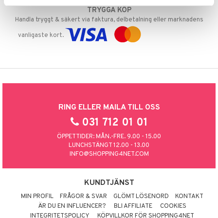
TRYGGA KÖP
Handla tryggt & säkert via faktura, delbetalning eller marknadens
vanligaste kort.
RING ELLER MAILA TILL OSS
031 712 01 01
ÖPPETTIDER: MÅN.-FRE. 9.00 - 15.00
LUNCHSTÄNGT 12.00 - 13.00
INFO@SHOPPING4NET.COM
KUNDTJÄNST
MIN PROFIL
FRÅGOR & SVAR
GLÖMT LÖSENORD
KONTAKT
ÄR DU EN INFLUENCER?
BLI AFFILIATE
COOKIES
INTEGRITETSPOLICY
KÖPVILLKOR FÖR SHOPPING4NET