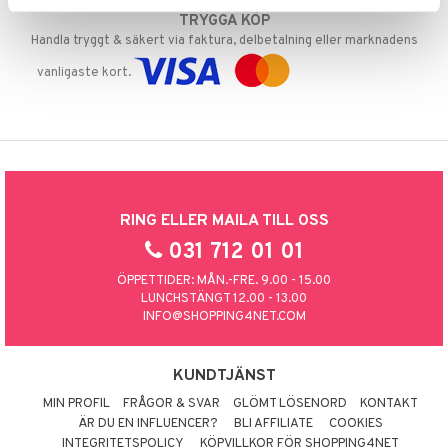
TRYGGA KÖP
Handla tryggt & säkert via faktura, delbetalning eller marknadens
vanligaste kort.
RING ELLER MAILA TILL OSS
031 712 01 01
ÖPPETTIDER: MÅN.-FRE. 9.00 - 15.00
LUNCHSTÄNGT 12.00 - 13.00
INFO@SHOPPING4NET.COM
KUNDTJÄNST
MIN PROFIL
FRÅGOR & SVAR
GLÖMT LÖSENORD
KONTAKT
ÄR DU EN INFLUENCER?
BLI AFFILIATE
COOKIES
INTEGRITETSPOLICY
KÖPVILLKOR FÖR SHOPPING4NET