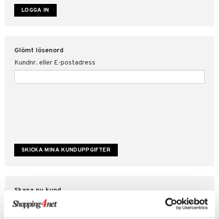
ate
tspolicy
Glömt lösenord
r för Shopping4net
Kundnr. eller E-postadress
ping4net
4net Beautystore
handel
Skapa ny kund
Bra kampanjer
Fakturaöversikt
Orderstatus & historik