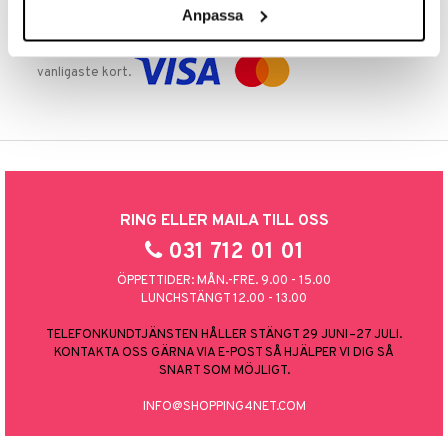
Anpassa
TRYGGA KÖP
Handla tryggt & säkert via faktura, delbetalning eller marknadens
vanligaste kort.
RING ELLER MAILA TILL OSS
031 712 01 01
ÖPPETTIDER: MÅN.-FRE. 9.00 - 15.00
LUNCHSTÄNGT 12.00 - 13.00
TELEFONKUNDTJÄNSTEN HÅLLER STÄNGT 29 JUNI–27 JULI.
KONTAKTA OSS GÄRNA VIA E-POST SÅ HJÄLPER VI DIG SÅ
SNART SOM MÖJLIGT.
INFO@SHOPPING4NET.COM