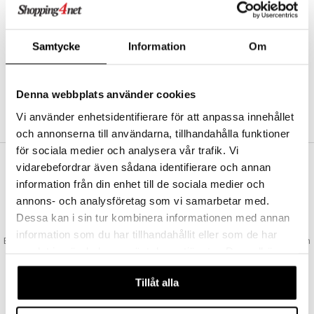
Abonnemang
Bevaka produkter
Recensera produkter
Samtycke
Information
Om
Önskelistor
Denna webbplats använder cookies
SKAPA KUND
Vi använder enhetsidentifierare för att anpassa innehållet
och annonserna till användarna, tillhandahålla funktioner
för sociala medier och analysera vår trafik. Vi
vidarebefordrar även sådana identifierare och annan
VAD KOSTAR FRAKTEN?
information från din enhet till de sociala medier och
Vi erbjuder fri frakt från 350 kr. Vår gräns för fraktfri leverans bestäms
annons- och analysföretag som vi samarbetar med.
utifån vilken avdelning du handlar från. Läs mer här »
Dessa kan i sin tur kombinera informationen med annan
SNABBA LEVERANSER
information som du har tillhandahållit eller som de har
Beställningar lagda före 14:00 (gäller varor i lager) skickas normalt ut från
samlat in när du har använt deras tjänster. Du godkänner
oss samma dag.
våra cookies vid fortsatt användande av vår webbplats.
GODKÄND AV LÄKEMEDELSVERKET
Tillåt alla
EU-logotypen är symbolen som visar att vi är godkända av
Läkemedelsverket gällande försäljning av läkemedel.