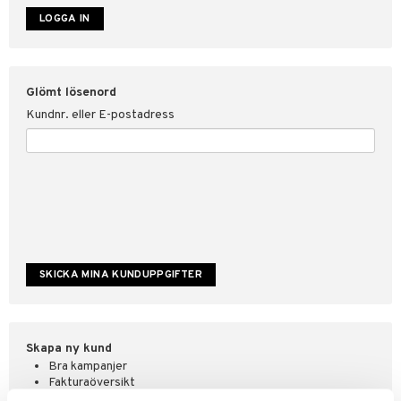
ate
tspolicy
Glömt lösenord
r för Shopping4net
Kundnr. eller E-postadress
ping4net
4net Beautystore
handel
Skapa ny kund
Bra kampanjer
Fakturaöversikt
Orderstatus & historik