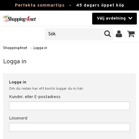
Perfekta sommartips
-
45 dagars öppet köp
Välj avdelning
JER
Skönhet
ODUKTER
TKORT
Kontaktlinser
Shopping4net
»
Logga in
Hälsokost
in
Logga in
Apotek
nd
lösenord
Logga in
Fitness
Om du redan har ett konto loggar du in här.
Hem & Inredning
Kundnr. eller E-postadress
änst
Leksaker, Barn & Baby
 & svar
Lösenord
tik
Varumärken
influencer?
Kampanjer