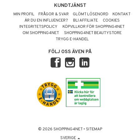
KUNDTJÄNST
MIN PROFIL
FRÅGOR & SVAR
GLÖMT LÖSENORD
KONTAKT
ÄR DU EN INFLUENCER?
BLI AFFILIATE
COOKIES
INTEGRITETSPOLICY
KÖPVILLKOR FÖR SHOPPING4NET
OM SHOPPING4NET
SHOPPING4NET BEAUTYSTORE
TRYGG E-HANDEL
FÖLJ OSS ÄVEN PÅ
© 2026 SHOPPING4NET
•
SITEMAP
SVERIGE