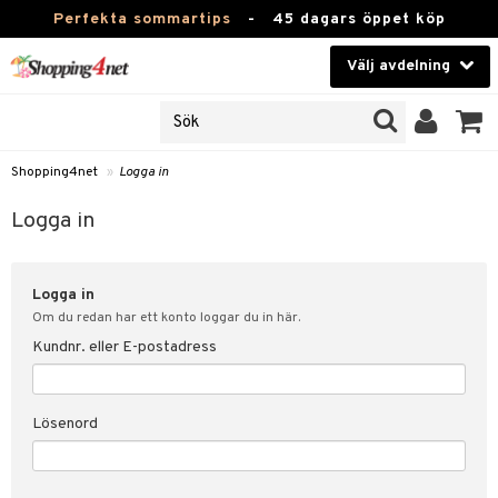
Perfekta sommartips
-
45 dagars öppet köp
Välj avdelning
JER
Skönhet
ODUKTER
TKORT
Kontaktlinser
Shopping4net
»
Logga in
Hälsokost
in
Logga in
Apotek
nd
lösenord
Logga in
Fitness
Om du redan har ett konto loggar du in här.
Hem & Inredning
Kundnr. eller E-postadress
änst
Leksaker, Barn & Baby
 & svar
Lösenord
tik
Varumärken
influencer?
Kampanjer