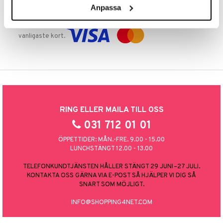
Anpassa
TRYGGA KÖP
Handla tryggt & säkert via faktura, delbetalning eller marknadens
vanligaste kort.
RING ELLER MAILA TILL OSS
031 712 01 01
ÖPPETTIDER: MÅN.-FRE. 9.00 - 15.00
LUNCHSTÄNGT 12.00 - 13.00
TELEFONKUNDTJÄNSTEN HÅLLER STÄNGT 29 JUNI–27 JULI.
KONTAKTA OSS GÄRNA VIA E-POST SÅ HJÄLPER VI DIG SÅ
SNART SOM MÖJLIGT.
INFO@SHOPPING4NET.COM