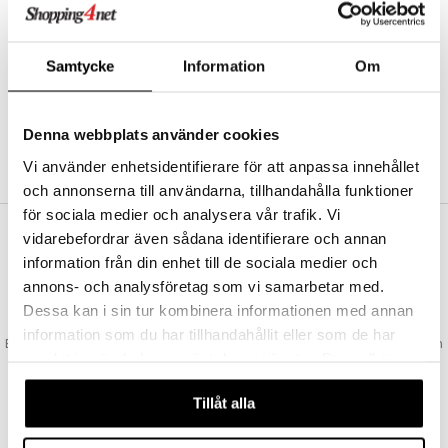
Abonnemang
Bevaka produkter
Recensera produkter
Samtycke
Information
Om
Önskelistor
Denna webbplats använder cookies
SKAPA KUND
Vi använder enhetsidentifierare för att anpassa innehållet
och annonserna till användarna, tillhandahålla funktioner
för sociala medier och analysera vår trafik. Vi
vidarebefordrar även sådana identifierare och annan
VAD KOSTAR FRAKTEN?
information från din enhet till de sociala medier och
Vi erbjuder fri frakt från 350 kr. Vår gräns för fraktfri leverans bestäms
annons- och analysföretag som vi samarbetar med.
utifån vilken avdelning du handlar från. Läs mer här »
Dessa kan i sin tur kombinera informationen med annan
SNABBA LEVERANSER
information som du har tillhandahållit eller som de har
Beställningar lagda före 14:00 (gäller varor i lager) skickas normalt ut från
samlat in när du har använt deras tjänster. Du godkänner
oss samma dag.
våra cookies vid fortsatt användande av vår webbplats.
GODKÄND AV LÄKEMEDELSVERKET
Tillåt alla
EU-logotypen är symbolen som visar att vi är godkända av
Läkemedelsverket gällande försäljning av läkemedel.