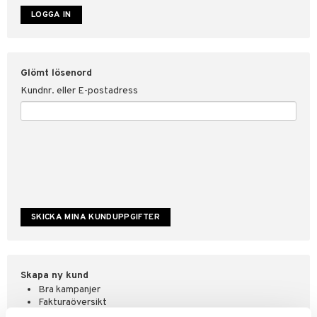
ate
tspolicy
Glömt lösenord
r för Shopping4net
Kundnr. eller E-postadress
ping4net
4net Beautystore
handel
Skapa ny kund
Bra kampanjer
Fakturaöversikt
Orderstatus & historik