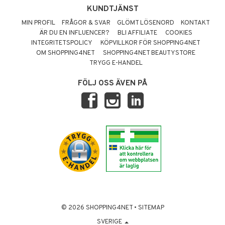
KUNDTJÄNST
MIN PROFIL
FRÅGOR & SVAR
GLÖMT LÖSENORD
KONTAKT
ÄR DU EN INFLUENCER?
BLI AFFILIATE
COOKIES
INTEGRITETSPOLICY
KÖPVILLKOR FÖR SHOPPING4NET
OM SHOPPING4NET
SHOPPING4NET BEAUTYSTORE
TRYGG E-HANDEL
FÖLJ OSS ÄVEN PÅ
© 2026 SHOPPING4NET
•
SITEMAP
SVERIGE