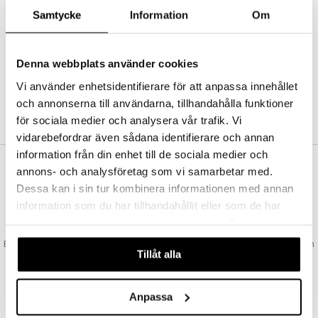
Abonnemang
Samtycke
Information
Om
Bevaka produkter
Recensera produkter
Önskelistor
Denna webbplats använder cookies
Vi använder enhetsidentifierare för att anpassa innehållet
och annonserna till användarna, tillhandahålla funktioner
SKAPA KUND
för sociala medier och analysera vår trafik. Vi
vidarebefordrar även sådana identifierare och annan
information från din enhet till de sociala medier och
annons- och analysföretag som vi samarbetar med.
VAD KOSTAR FRAKTEN?
Dessa kan i sin tur kombinera informationen med annan
Vi erbjuder fri frakt från 350 kr. Vår gräns för fraktfri leverans bestäms
information som du har tillhandahållit eller som de har
utifån vilken avdelning du handlar från. Läs mer här »
samlat in när du har använt deras tjänster. Du godkänner
SNABBA LEVERANSER
våra cookies vid fortsatt användande av vår webbplats.
Beställningar lagda före 14:00 (gäller varor i lager) skickas normalt ut från
Tillåt alla
oss samma dag.
GODKÄND AV LÄKEMEDELSVERKET
EU-logotypen är symbolen som visar att vi är godkända av
Anpassa
Läkemedelsverket gällande försäljning av läkemedel.