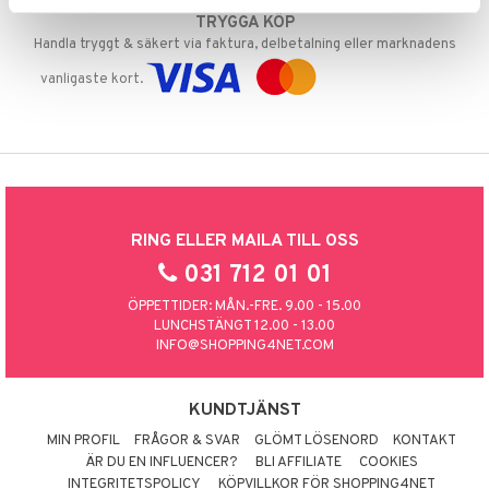
TRYGGA KÖP
Handla tryggt & säkert via faktura, delbetalning eller marknadens
vanligaste kort.
RING ELLER MAILA TILL OSS
031 712 01 01
ÖPPETTIDER: MÅN.-FRE. 9.00 - 15.00
LUNCHSTÄNGT 12.00 - 13.00
INFO@SHOPPING4NET.COM
KUNDTJÄNST
MIN PROFIL
FRÅGOR & SVAR
GLÖMT LÖSENORD
KONTAKT
ÄR DU EN INFLUENCER?
BLI AFFILIATE
COOKIES
INTEGRITETSPOLICY
KÖPVILLKOR FÖR SHOPPING4NET