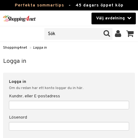
Perfekta sommartips
-
45 dagars öppet köp
Välj avdelning
JER
Skönhet
ODUKTER
TKORT
Kontaktlinser
Shopping4net
»
Logga in
Hälsokost
in
Logga in
Apotek
nd
lösenord
Logga in
Fitness
Om du redan har ett konto loggar du in här.
Hem & Inredning
Kundnr. eller E-postadress
änst
Leksaker, Barn & Baby
 & svar
Lösenord
tik
Varumärken
influencer?
Kampanjer