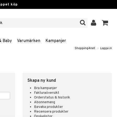
öppet köp
& Baby
Varumärken
Kampanjer
Shopping4net
»
Logga in
Skapa ny kund
Bra kampanjer
Fakturaöversikt
Orderstatus & historik
Abonnemang
Bevaka produkter
Recensera produkter
Önskelistor