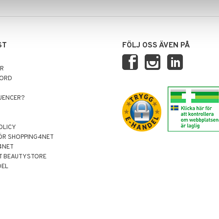
ST
FÖLJ OSS ÄVEN PÅ
AR
NORD
LUENCER?
OLICY
ÖR SHOPPING4NET
4NET
T BEAUTYSTORE
DEL