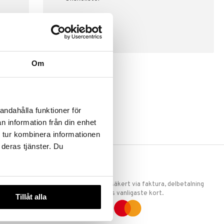
SKAPA KUND
Om
andahålla funktioner för
n information från din enhet
 tur kombinera informationen
 deras tjänster. Du
ERKET
TRYGGA KÖP
 att vi är
Handla tryggt & säkert via faktura, delbetalning
llande
eller marknadens vanligaste kort.
Tillåt alla