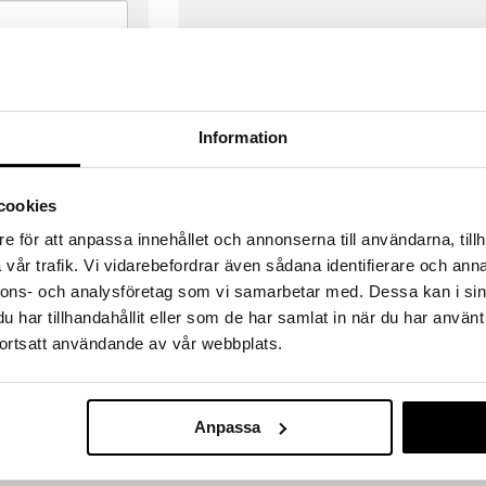
Information
cookies
e för att anpassa innehållet och annonserna till användarna, tillh
vår trafik. Vi vidarebefordrar även sådana identifierare och anna
nnons- och analysföretag som vi samarbetar med. Dessa kan i sin
har tillhandahållit eller som de har samlat in när du har använt
ortsatt användande av vår webbplats.
VERANSER
GODKÄND AV LÄKEMEDELSV
gda före 14:00 (gäller varor i lager)
EU-logotypen är symbolen som visar
 ut från oss samma dag.
godkända av Läkemedelsverket gä
Anpassa
försäljning av läkemedel.