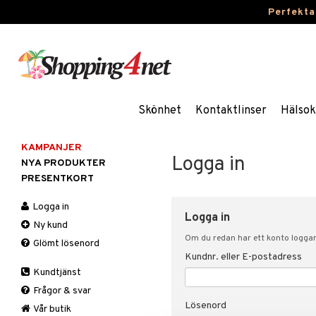
Perfekta
Skönhet
Kontaktlinser
Hälsok
KAMPANJER
Logga in
NYA PRODUKTER
PRESENTKORT
Logga in
Logga in
Ny kund
Om du redan har ett konto loggar 
Glömt lösenord
Kundnr. eller E-postadress
Kundtjänst
Frågor & svar
Lösenord
Vår butik