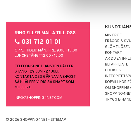
KUNDTJÄN
RING ELLER MAILA TILL OSS
MIN PROFIL
031 712 01 01
FRÅGOR & SV
GLÖMT LÖSE
ÖPPETTIDER: MÅN.-FRE. 9.00 - 15.00
KONTAKT
LUNCHSTÄNGT 12.00 - 13.00
ÄR DU EN INF
BLI AFFILIATE
TELEFONKUNDTJÄNSTEN HÅLLER
COOKIES
STÄNGT 29 JUNI–27 JULI.
INTEGRITETSP
KONTAKTA OSS GÄRNA VIA E-POST
SÅ HJÄLPER VI DIG SÅ SNART SOM
KÖPVILLKOR F
MÖJLIGT.
OM SHOPPING
SHOPPING4NE
INFO@SHOPPING4NET.COM
TRYGG E-HAN
© 2026 SHOPPING4NET
•
SITEMAP