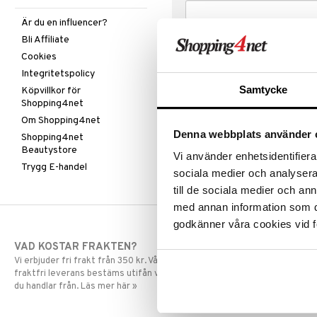
Är du en influencer?
Bli Affiliate
Cookies
Integritetspolicy
Samtycke
Köpvillkor för
Shopping4net
Om Shopping4net
Denna webbplats använder 
Shopping4net
Beautystore
Vi använder enhetsidentifierar
Trygg E-handel
sociala medier och analysera 
till de sociala medier och a
med annan information som du 
godkänner våra cookies vid f
VAD KOSTAR FRAKTEN?
SNABBA LE
Vi erbjuder fri frakt från 350 kr. Vår gräns för
Beställningar la
fraktfri leverans bestäms utifån vilken avdelning
skickas normalt
du handlar från. Läs mer här »