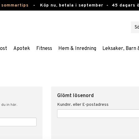
 sommartips
-
Köp nu, betala i september -
45 dagars 
ost
Apotek
Fitness
Hem & Inredning
Leksaker, Barn 
Glömt lösenord
Kundnr. eller E-postadress
du in här.