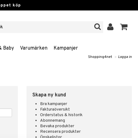
öppet köp
& Baby
Varumärken
Kampanjer
Shopping4net
»
Logga in
Skapa ny kund
Bra kampanjer
Fakturaöversikt
Orderstatus & historik
Abonnemang
Bevaka produkter
Recensera produkter
Önskelistor