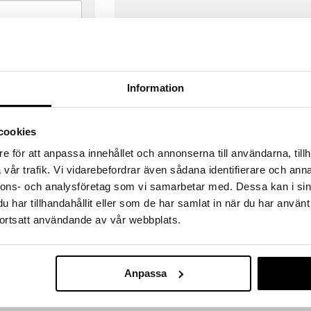
Information
cookies
e för att anpassa innehållet och annonserna till användarna, tillh
vår trafik. Vi vidarebefordrar även sådana identifierare och anna
nnons- och analysföretag som vi samarbetar med. Dessa kan i sin
har tillhandahållit eller som de har samlat in när du har använt
ortsatt användande av vår webbplats.
VERANSER
GODKÄND AV LÄKEMEDELSV
gda före 14:00 (gäller varor i lager)
EU-logotypen är symbolen som visar
 ut från oss samma dag.
godkända av Läkemedelsverket gä
Anpassa
försäljning av läkemedel.