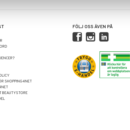
ST
FÖLJ OSS ÄVEN PÅ
AR
NORD
LUENCER?
OLICY
ÖR SHOPPING4NET
4NET
T BEAUTYSTORE
DEL