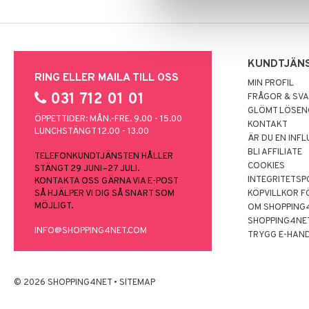
KUNDTJÄN
RING ELLER MAILA TILL OSS
MIN PROFIL
031 712 01 01
FRÅGOR & SV
GLÖMT LÖSE
ÖPPETTIDER: MÅN.-FRE. 9.00 - 15.00
KONTAKT
LUNCHSTÄNGT 12.00 - 13.00
ÄR DU EN INF
BLI AFFILIATE
TELEFONKUNDTJÄNSTEN HÅLLER
COOKIES
STÄNGT 29 JUNI–27 JULI.
INTEGRITETSP
KONTAKTA OSS GÄRNA VIA E-POST
SÅ HJÄLPER VI DIG SÅ SNART SOM
KÖPVILLKOR F
MÖJLIGT.
OM SHOPPING
SHOPPING4NE
INFO@SHOPPING4NET.COM
TRYGG E-HAN
© 2026 SHOPPING4NET
•
SITEMAP