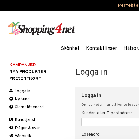
Perfekta
Skönhet
Kontaktlinser
Hälsok
KAMPANJER
Logga in
NYA PRODUKTER
PRESENTKORT
Logga in
Logga in
Ny kund
Om du redan har ett konto loggar 
Glömt lösenord
Kundnr. eller E-postadress
Kundtjänst
Frågor & svar
Lösenord
Vår butik