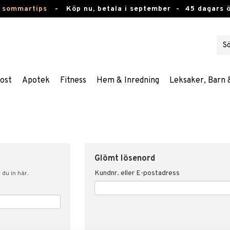
 sommartips
-
Köp nu, betala i september -
45 dagars 
ost
Apotek
Fitness
Hem & Inredning
Leksaker, Barn 
Glömt lösenord
Kundnr. eller E-postadress
du in här.