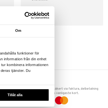
SKAPA KUND
Om
andahålla funktioner för
n information från din enhet
 tur kombinera informationen
 deras tjänster. Du
ERKET
TRYGGA KÖP
 att vi är
Handla tryggt & säkert via faktura, delbetalning
llande
eller marknadens vanligaste kort.
Tillåt alla