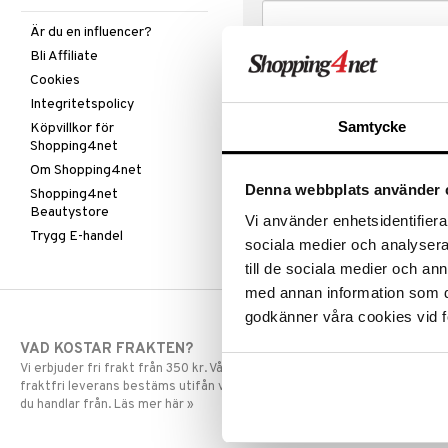
Är du en influencer?
Bli Affiliate
Cookies
Integritetspolicy
Samtycke
Köpvillkor för
Shopping4net
Om Shopping4net
Denna webbplats använder 
Shopping4net
Beautystore
Vi använder enhetsidentifierar
Trygg E-handel
sociala medier och analysera 
till de sociala medier och a
med annan information som du 
godkänner våra cookies vid f
VAD KOSTAR FRAKTEN?
SNABBA LE
Vi erbjuder fri frakt från 350 kr. Vår gräns för
Beställningar la
fraktfri leverans bestäms utifån vilken avdelning
skickas normalt
du handlar från. Läs mer här »