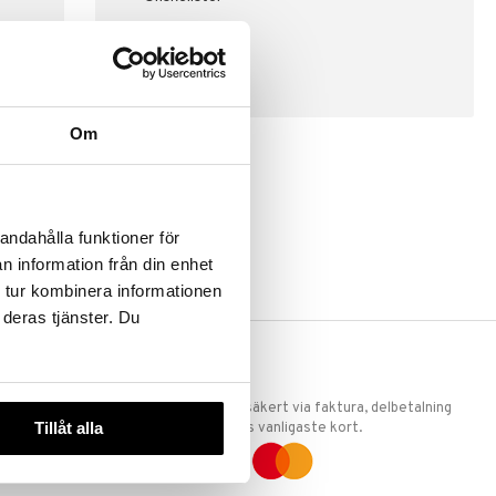
SKAPA KUND
Om
andahålla funktioner för
n information från din enhet
 tur kombinera informationen
 deras tjänster. Du
ERKET
TRYGGA KÖP
 att vi är
Handla tryggt & säkert via faktura, delbetalning
Tillåt alla
llande
eller marknadens vanligaste kort.