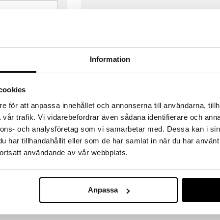
Information
cookies
e för att anpassa innehållet och annonserna till användarna, tillh
vår trafik. Vi vidarebefordrar även sådana identifierare och anna
nnons- och analysföretag som vi samarbetar med. Dessa kan i sin
har tillhandahållit eller som de har samlat in när du har använt
ortsatt användande av vår webbplats.
VERANSER
GODKÄND AV LÄKEMEDELSV
gda före 14:00 (gäller varor i lager)
EU-logotypen är symbolen som visar
Anpassa
 ut från oss samma dag.
godkända av Läkemedelsverket gä
försäljning av läkemedel.