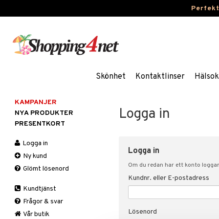
Perfek
Skönhet
Kontaktlinser
Hälsok
KAMPANJER
Logga in
NYA PRODUKTER
PRESENTKORT
Logga in
Logga in
Ny kund
Om du redan har ett konto loggar 
Glömt lösenord
Kundnr. eller E-postadress
Kundtjänst
Frågor & svar
Lösenord
Vår butik