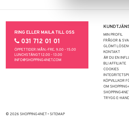
KUNDTJÄN
RING ELLER MAILA TILL OSS
MIN PROFIL
031 712 01 01
FRÅGOR & SV
GLÖMT LÖSE
ÖPPETTIDER: MÅN.-FRE. 9.00 - 15.00
KONTAKT
LUNCHSTÄNGT 12.00 - 13.00
ÄR DU EN INF
INFO@SHOPPING4NET.COM
BLI AFFILIATE
COOKIES
INTEGRITETSP
KÖPVILLKOR F
OM SHOPPING
SHOPPING4NE
TRYGG E-HAN
© 2026 SHOPPING4NET
•
SITEMAP