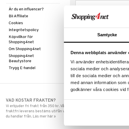
Är du en influencer?
Bli Affiliate
Cookies
Integritetspolicy
Samtycke
Köpvillkor för
Shopping4net
Om Shopping4net
Denna webbplats använder 
Shopping4net
Beautystore
Vi använder enhetsidentifierar
Trygg E-handel
sociala medier och analysera 
till de sociala medier och a
med annan information som du 
godkänner våra cookies vid f
VAD KOSTAR FRAKTEN?
SNABBA LE
Vi erbjuder fri frakt från 350 kr. Vår gräns för
Beställningar la
fraktfri leverans bestäms utifån vilken avdelning
skickas normalt
du handlar från. Läs mer här »