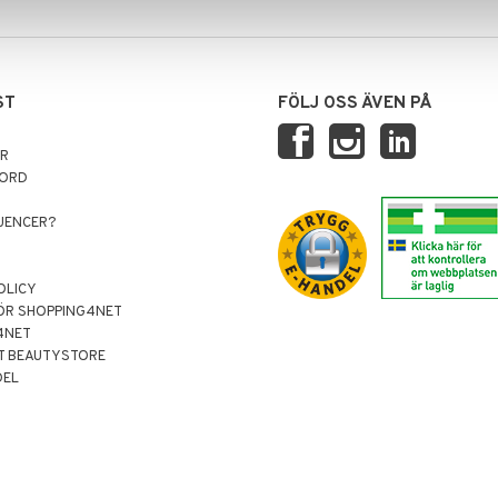
ST
FÖLJ OSS ÄVEN PÅ
AR
NORD
LUENCER?
OLICY
ÖR SHOPPING4NET
4NET
T BEAUTYSTORE
DEL