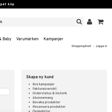
ppet köp
& Baby
Varumärken
Kampanjer
Shopping4net
»
Logga in
Skapa ny kund
Bra kampanjer
Fakturaöversikt
Orderstatus & historik
Abonnemang
Bevaka produkter
Recensera produkter
Önskelistor