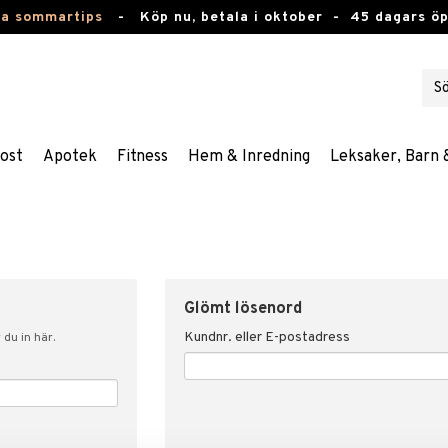
ta sommartips
-
Köp nu, betala i oktober -
45 dagars ö
ost
Apotek
Fitness
Hem & Inredning
Leksaker, Barn 
Glömt lösenord
Kundnr. eller E-postadress
du in här.