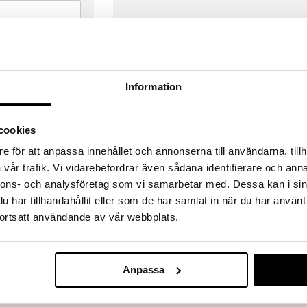
Information
cookies
e för att anpassa innehållet och annonserna till användarna, tillh
vår trafik. Vi vidarebefordrar även sådana identifierare och anna
nnons- och analysföretag som vi samarbetar med. Dessa kan i sin
har tillhandahållit eller som de har samlat in när du har använt
ortsatt användande av vår webbplats.
VERANSER
GODKÄND AV LÄKEMEDELSV
gda före 14:00 (gäller varor i lager)
EU-logotypen är symbolen som visar
 ut från oss samma dag.
godkända av Läkemedelsverket gä
Anpassa
försäljning av läkemedel.