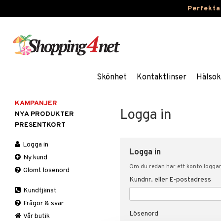
Perfekta
Skönhet
Kontaktlinser
Hälsok
KAMPANJER
Logga in
NYA PRODUKTER
PRESENTKORT
Logga in
Logga in
Ny kund
Om du redan har ett konto loggar 
Glömt lösenord
Kundnr. eller E-postadress
Kundtjänst
Frågor & svar
Lösenord
Vår butik