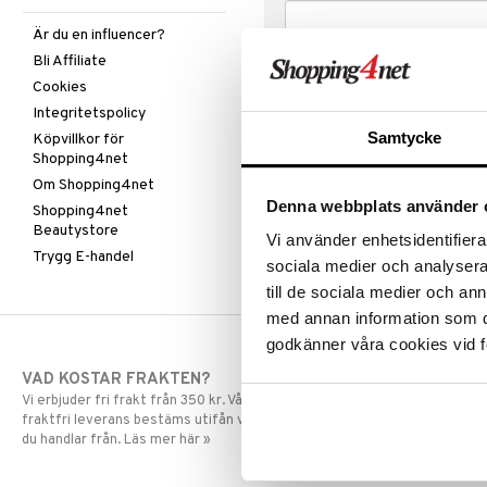
Är du en influencer?
Bli Affiliate
Cookies
Integritetspolicy
Samtycke
Köpvillkor för
Shopping4net
Om Shopping4net
Denna webbplats använder 
Shopping4net
Beautystore
Vi använder enhetsidentifierar
Trygg E-handel
sociala medier och analysera 
till de sociala medier och a
med annan information som du 
godkänner våra cookies vid f
VAD KOSTAR FRAKTEN?
SNABBA LE
Vi erbjuder fri frakt från 350 kr. Vår gräns för
Beställningar la
fraktfri leverans bestäms utifån vilken avdelning
skickas normalt
du handlar från. Läs mer här »