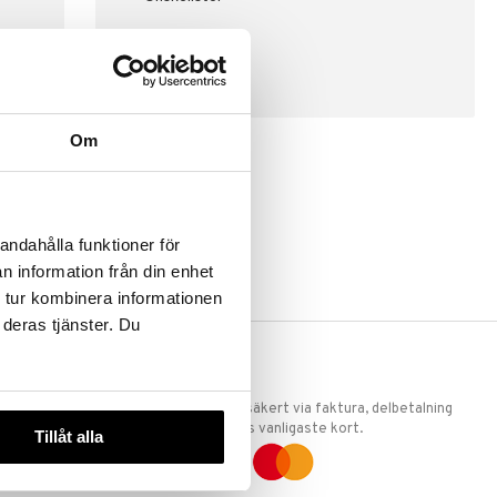
SKAPA KUND
Om
andahålla funktioner för
n information från din enhet
 tur kombinera informationen
 deras tjänster. Du
ERKET
TRYGGA KÖP
 att vi är
Handla tryggt & säkert via faktura, delbetalning
llande
eller marknadens vanligaste kort.
Tillåt alla