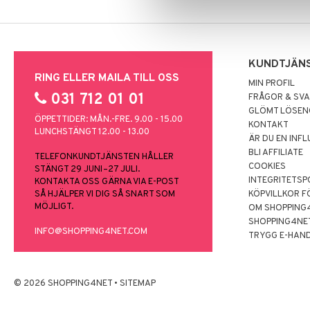
KUNDTJÄN
RING ELLER MAILA TILL OSS
MIN PROFIL
031 712 01 01
FRÅGOR & SV
GLÖMT LÖSE
ÖPPETTIDER: MÅN.-FRE. 9.00 - 15.00
KONTAKT
LUNCHSTÄNGT 12.00 - 13.00
ÄR DU EN INF
BLI AFFILIATE
TELEFONKUNDTJÄNSTEN HÅLLER
COOKIES
STÄNGT 29 JUNI–27 JULI.
INTEGRITETSP
KONTAKTA OSS GÄRNA VIA E-POST
SÅ HJÄLPER VI DIG SÅ SNART SOM
KÖPVILLKOR F
MÖJLIGT.
OM SHOPPING
SHOPPING4NE
INFO@SHOPPING4NET.COM
TRYGG E-HAN
© 2026 SHOPPING4NET
•
SITEMAP