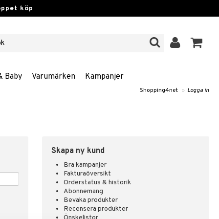
öppet köp
& Baby
Varumärken
Kampanjer
Shopping4net
»
Logga in
Skapa ny kund
Bra kampanjer
Fakturaöversikt
Orderstatus & historik
Abonnemang
Bevaka produkter
Recensera produkter
Önskelistor