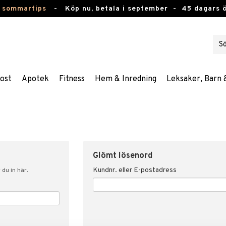
 sommartips
-
Köp nu, betala i september -
45 dagars 
ost
Apotek
Fitness
Hem & Inredning
Leksaker, Barn 
Glömt lösenord
Kundnr. eller E-postadress
du in här.