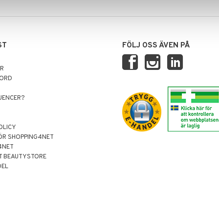
ST
FÖLJ OSS ÄVEN PÅ
AR
NORD
LUENCER?
OLICY
ÖR SHOPPING4NET
4NET
T BEAUTYSTORE
DEL