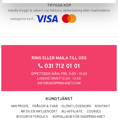
TRYGGA KÖP
Handla tryggt & säkert via faktura, delbetalning eller marknadens
vanligaste kort.
RING ELLER MAILA TILL OSS
031 712 01 01
ÖPPETTIDER: MÅN.-FRE. 9.00 - 15.00
LUNCHSTÄNGT 12.00 - 13.00
INFO@SHOPPING4NET.COM
KUNDTJÄNST
MIN PROFIL
FRÅGOR & SVAR
GLÖMT LÖSENORD
KONTAKT
ÄR DU EN INFLUENCER?
BLI AFFILIATE
COOKIES
INTEGRITETSPOLICY
KÖPVILLKOR FÖR SHOPPING4NET