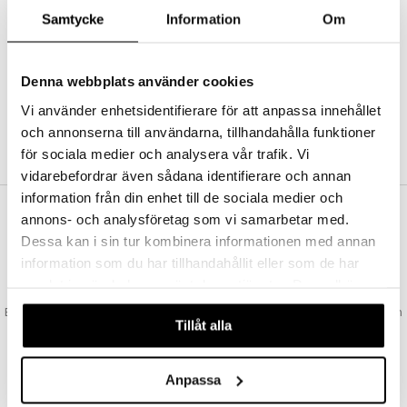
Abonnemang
Samtycke
Information
Om
Bevaka produkter
Recensera produkter
Önskelistor
Denna webbplats använder cookies
Vi använder enhetsidentifierare för att anpassa innehållet
och annonserna till användarna, tillhandahålla funktioner
SKAPA KUND
för sociala medier och analysera vår trafik. Vi
vidarebefordrar även sådana identifierare och annan
information från din enhet till de sociala medier och
annons- och analysföretag som vi samarbetar med.
VAD KOSTAR FRAKTEN?
Dessa kan i sin tur kombinera informationen med annan
Vi erbjuder fri frakt från 350 kr. Vår gräns för fraktfri leverans bestäms
information som du har tillhandahållit eller som de har
utifån vilken avdelning du handlar från. Läs mer här »
samlat in när du har använt deras tjänster. Du godkänner
SNABBA LEVERANSER
våra cookies vid fortsatt användande av vår webbplats.
Beställningar lagda före 14:00 (gäller varor i lager) skickas normalt ut från
Tillåt alla
oss samma dag.
GODKÄND AV LÄKEMEDELSVERKET
EU-logotypen är symbolen som visar att vi är godkända av
Anpassa
Läkemedelsverket gällande försäljning av läkemedel.