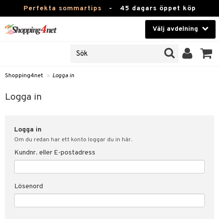
Perfekta sommartips
-
45 dagars öppet köp
Välj avdelning
JER
Skönhet
ODUKTER
TKORT
Kontaktlinser
Shopping4net
»
Logga in
Hälsokost
in
Logga in
Apotek
nd
lösenord
Logga in
Fitness
Om du redan har ett konto loggar du in här.
Hem & Inredning
Kundnr. eller E-postadress
änst
Leksaker, Barn & Baby
 & svar
Lösenord
tik
Varumärken
influencer?
Kampanjer