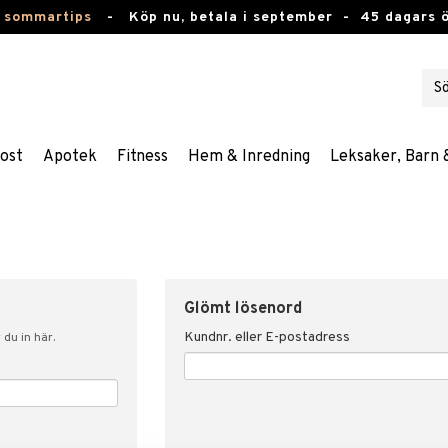
 sommartips
-
Köp nu, betala i september -
45 dagars 
ost
Apotek
Fitness
Hem & Inredning
Leksaker, Barn 
Glömt lösenord
Kundnr. eller E-postadress
du in här.