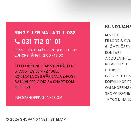
KUNDTJÄN
RING ELLER MAILA TILL OSS
MIN PROFIL
031 712 01 01
FRÅGOR & SV
GLÖMT LÖSE
ÖPPETTIDER: MÅN.-FRE. 9.00 - 15.00
KONTAKT
LUNCHSTÄNGT 12.00 - 13.00
ÄR DU EN INF
BLI AFFILIATE
TELEFONKUNDTJÄNSTEN HÅLLER
COOKIES
STÄNGT 29 JUNI–27 JULI.
INTEGRITETSP
KONTAKTA OSS GÄRNA VIA E-POST
SÅ HJÄLPER VI DIG SÅ SNART SOM
KÖPVILLKOR F
MÖJLIGT.
OM SHOPPING
SHOPPING4NE
INFO@SHOPPING4NET.COM
TRYGG E-HAN
© 2026 SHOPPING4NET
•
SITEMAP