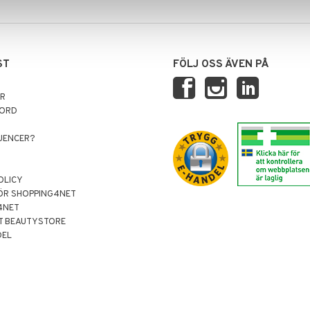
ST
FÖLJ OSS ÄVEN PÅ
AR
NORD
LUENCER?
OLICY
ÖR SHOPPING4NET
4NET
T BEAUTYSTORE
DEL