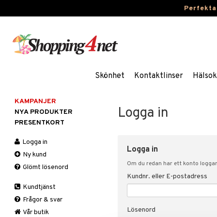
Perfekta
Skönhet
Kontaktlinser
Hälsok
KAMPANJER
Logga in
NYA PRODUKTER
PRESENTKORT
Logga in
Logga in
Ny kund
Om du redan har ett konto loggar 
Glömt lösenord
Kundnr. eller E-postadress
Kundtjänst
Frågor & svar
Lösenord
Vår butik