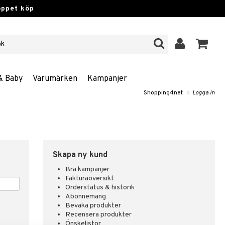
öppet köp
& Baby
Varumärken
Kampanjer
Shopping4net
»
Logga in
Skapa ny kund
Bra kampanjer
Fakturaöversikt
Orderstatus & historik
Abonnemang
Bevaka produkter
Recensera produkter
Önskelistor