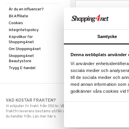
Är du en influencer?
Bli Affiliate
Cookies
Integritetspolicy
Samtycke
Köpvillkor för
Shopping4net
Om Shopping4net
Denna webbplats använder 
Shopping4net
Beautystore
Vi använder enhetsidentifierar
Trygg E-handel
sociala medier och analysera 
till de sociala medier och a
med annan information som du 
godkänner våra cookies vid f
VAD KOSTAR FRAKTEN?
SNABBA LE
Vi erbjuder fri frakt från 350 kr. Vår gräns för
Beställningar la
fraktfri leverans bestäms utifån vilken avdelning
skickas normalt
du handlar från. Läs mer här »