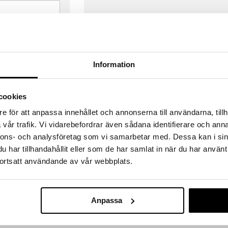
Information
cookies
e för att anpassa innehållet och annonserna till användarna, tillh
vår trafik. Vi vidarebefordrar även sådana identifierare och anna
nnons- och analysföretag som vi samarbetar med. Dessa kan i sin
har tillhandahållit eller som de har samlat in när du har använt
ortsatt användande av vår webbplats.
VERANSER
GODKÄND AV LÄKEMEDELSV
gda före 14:00 (gäller varor i lager)
EU-logotypen är symbolen som visar
 ut från oss samma dag.
godkända av Läkemedelsverket gä
Anpassa
försäljning av läkemedel.