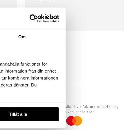
SKAPA KUND
Om
andahålla funktioner för
n information från din enhet
 tur kombinera informationen
 deras tjänster. Du
ERKET
TRYGGA KÖP
 att vi är
Handla tryggt & säkert via faktura, delbetalning
llande
eller marknadens vanligaste kort.
Tillåt alla