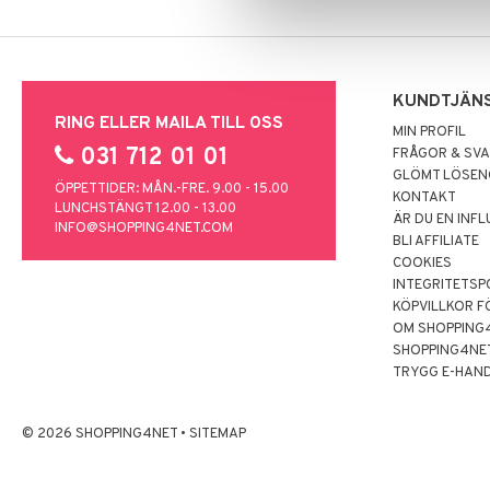
KUNDTJÄN
RING ELLER MAILA TILL OSS
MIN PROFIL
031 712 01 01
FRÅGOR & SV
GLÖMT LÖSE
ÖPPETTIDER: MÅN.-FRE. 9.00 - 15.00
KONTAKT
LUNCHSTÄNGT 12.00 - 13.00
ÄR DU EN INF
INFO@SHOPPING4NET.COM
BLI AFFILIATE
COOKIES
INTEGRITETSP
KÖPVILLKOR F
OM SHOPPING
SHOPPING4NE
TRYGG E-HAN
© 2026 SHOPPING4NET
•
SITEMAP