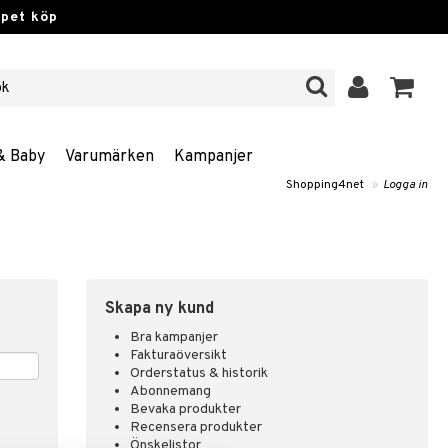
ppet köp
& Baby
Varumärken
Kampanjer
Shopping4net
»
Logga in
Skapa ny kund
Bra kampanjer
Fakturaöversikt
Orderstatus & historik
Abonnemang
Bevaka produkter
Recensera produkter
Önskelistor