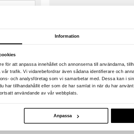
Information
cookies
e för att anpassa innehållet och annonserna till användarna, tillh
vår trafik. Vi vidarebefordrar även sådana identifierare och anna
nnons- och analysföretag som vi samarbetar med. Dessa kan i sin
har tillhandahållit eller som de har samlat in när du har använt
ortsatt användande av vår webbplats.
VERANSER
GODKÄND AV LÄKEMEDELSV
gda före 14:00 (gäller varor i lager)
EU-logotypen är symbolen som visar
Anpassa
 ut från oss samma dag.
godkända av Läkemedelsverket gä
försäljning av läkemedel.