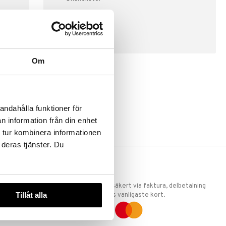
SKAPA KUND
Om
andahålla funktioner för
n information från din enhet
 tur kombinera informationen
 deras tjänster. Du
ERKET
TRYGGA KÖP
 att vi är
Handla tryggt & säkert via faktura, delbetalning
Tillåt alla
llande
eller marknadens vanligaste kort.