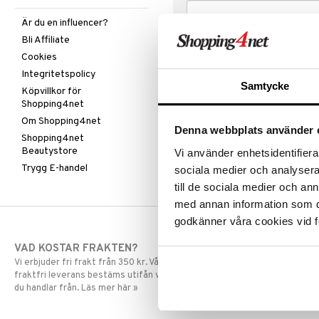
Är du en influencer?
Bli Affiliate
Cookies
Integritetspolicy
Samtycke
Köpvillkor för
Shopping4net
Om Shopping4net
Denna webbplats använder 
Shopping4net
Beautystore
Vi använder enhetsidentifierar
Trygg E-handel
sociala medier och analysera 
till de sociala medier och a
med annan information som du 
godkänner våra cookies vid f
VAD KOSTAR FRAKTEN?
SNABBA LE
Vi erbjuder fri frakt från 350 kr. Vår gräns för
Beställningar la
fraktfri leverans bestäms utifån vilken avdelning
skickas normalt
du handlar från. Läs mer här »