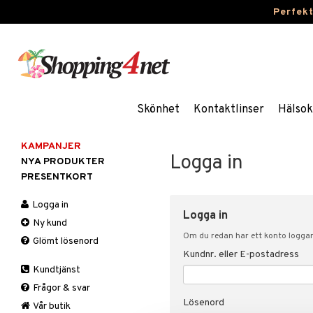
Perfek
Skönhet
Kontaktlinser
Hälsok
KAMPANJER
Logga in
NYA PRODUKTER
PRESENTKORT
Logga in
Logga in
Ny kund
Om du redan har ett konto loggar 
Glömt lösenord
Kundnr. eller E-postadress
Kundtjänst
Frågor & svar
Lösenord
Vår butik