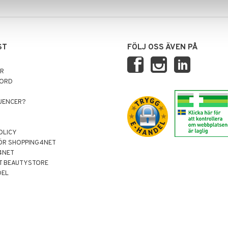
ST
FÖLJ OSS ÄVEN PÅ
AR
NORD
LUENCER?
OLICY
ÖR SHOPPING4NET
4NET
T BEAUTYSTORE
DEL