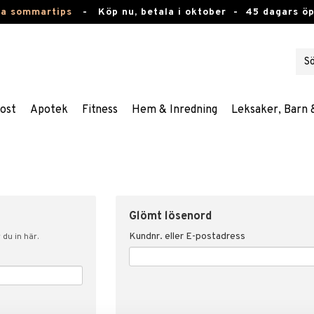
ta sommartips
-
Köp nu, betala i oktober -
45 dagars ö
ost
Apotek
Fitness
Hem & Inredning
Leksaker, Barn 
Glömt lösenord
Kundnr. eller E-postadress
du in här.