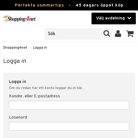
Perfekta sommartips
-
45 dagars öppet köp
Välj avdelning
JER
Skönhet
ODUKTER
TKORT
Kontaktlinser
Shopping4net
»
Logga in
Hälsokost
in
Logga in
Apotek
nd
lösenord
Logga in
Fitness
Om du redan har ett konto loggar du in här.
Hem & Inredning
Kundnr. eller E-postadress
änst
Leksaker, Barn & Baby
 & svar
Lösenord
tik
Varumärken
influencer?
Kampanjer