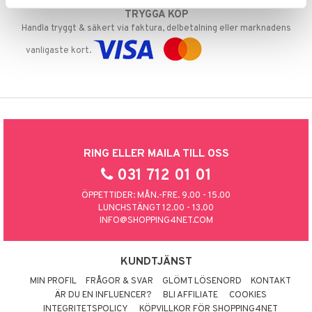
TRYGGA KÖP
Handla tryggt & säkert via faktura, delbetalning eller marknadens
vanligaste kort.
RING ELLER MAILA TILL OSS
031 712 01 01
ÖPPETTIDER: MÅN.-FRE. 9.00 - 15.00
LUNCHSTÄNGT 12.00 - 13.00
INFO@SHOPPING4NET.COM
KUNDTJÄNST
MIN PROFIL
FRÅGOR & SVAR
GLÖMT LÖSENORD
KONTAKT
ÄR DU EN INFLUENCER?
BLI AFFILIATE
COOKIES
INTEGRITETSPOLICY
KÖPVILLKOR FÖR SHOPPING4NET