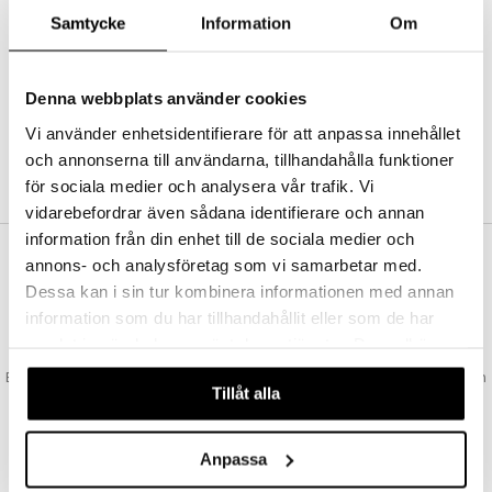
Abonnemang
Samtycke
Information
Om
Bevaka produkter
Recensera produkter
Önskelistor
Denna webbplats använder cookies
Vi använder enhetsidentifierare för att anpassa innehållet
och annonserna till användarna, tillhandahålla funktioner
SKAPA KUND
för sociala medier och analysera vår trafik. Vi
vidarebefordrar även sådana identifierare och annan
information från din enhet till de sociala medier och
annons- och analysföretag som vi samarbetar med.
VAD KOSTAR FRAKTEN?
Dessa kan i sin tur kombinera informationen med annan
Vi erbjuder fri frakt från 350 kr. Vår gräns för fraktfri leverans bestäms
information som du har tillhandahållit eller som de har
utifån vilken avdelning du handlar från. Läs mer här »
samlat in när du har använt deras tjänster. Du godkänner
SNABBA LEVERANSER
våra cookies vid fortsatt användande av vår webbplats.
Beställningar lagda före 14:00 (gäller varor i lager) skickas normalt ut från
Tillåt alla
oss samma dag.
GODKÄND AV LÄKEMEDELSVERKET
EU-logotypen är symbolen som visar att vi är godkända av
Anpassa
Läkemedelsverket gällande försäljning av läkemedel.