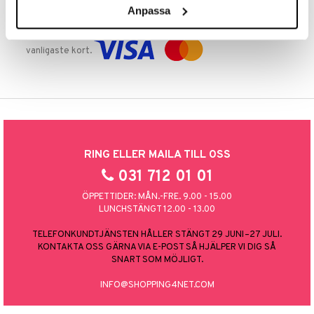
Anpassa
TRYGGA KÖP
Handla tryggt & säkert via faktura, delbetalning eller marknadens
vanligaste kort.
RING ELLER MAILA TILL OSS
031 712 01 01
ÖPPETTIDER: MÅN.-FRE. 9.00 - 15.00
LUNCHSTÄNGT 12.00 - 13.00
TELEFONKUNDTJÄNSTEN HÅLLER STÄNGT 29 JUNI–27 JULI.
KONTAKTA OSS GÄRNA VIA E-POST SÅ HJÄLPER VI DIG SÅ
SNART SOM MÖJLIGT.
INFO@SHOPPING4NET.COM