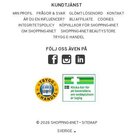
KUNDTJÄNST
MIN PROFIL
FRÅGOR & SVAR
GLÖMT LÖSENORD
KONTAKT
ÄR DU EN INFLUENCER?
BLI AFFILIATE
COOKIES
INTEGRITETSPOLICY
KÖPVILLKOR FÖR SHOPPING4NET
OM SHOPPING4NET
SHOPPING4NET BEAUTYSTORE
TRYGG E-HANDEL
FÖLJ OSS ÄVEN PÅ
© 2026 SHOPPING4NET
•
SITEMAP
SVERIGE