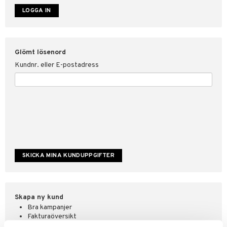
ate
tspolicy
Glömt lösenord
r för Shopping4net
Kundnr. eller E-postadress
ping4net
4net Beautystore
handel
Skapa ny kund
Bra kampanjer
Fakturaöversikt
Orderstatus & historik