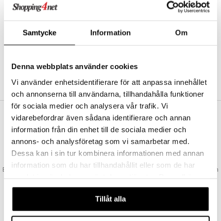
Abonnemang
Bevaka produkter
Recensera produkter
Samtycke
Information
Om
Önskelistor
Denna webbplats använder cookies
SKAPA KUND
Vi använder enhetsidentifierare för att anpassa innehållet
och annonserna till användarna, tillhandahålla funktioner
för sociala medier och analysera vår trafik. Vi
vidarebefordrar även sådana identifierare och annan
VAD KOSTAR FRAKTEN?
information från din enhet till de sociala medier och
Vi erbjuder fri frakt från 350 kr. Vår gräns för fraktfri leverans bestäms
annons- och analysföretag som vi samarbetar med.
utifån vilken avdelning du handlar från. Läs mer här »
Dessa kan i sin tur kombinera informationen med annan
SNABBA LEVERANSER
information som du har tillhandahållit eller som de har
Beställningar lagda före 14:00 (gäller varor i lager) skickas normalt ut från
samlat in när du har använt deras tjänster. Du godkänner
oss samma dag.
våra cookies vid fortsatt användande av vår webbplats.
GODKÄND AV LÄKEMEDELSVERKET
Tillåt alla
EU-logotypen är symbolen som visar att vi är godkända av
Läkemedelsverket gällande försäljning av läkemedel.