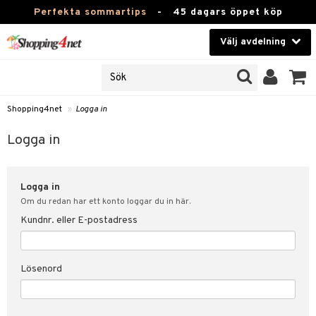
Perfekta sommartips
-
45 dagars öppet köp
Välj avdelning
JER
Skönhet
ODUKTER
TKORT
Kontaktlinser
Shopping4net
»
Logga in
Hälsokost
in
Logga in
Apotek
nd
lösenord
Logga in
Fitness
Om du redan har ett konto loggar du in här.
Hem & Inredning
Kundnr. eller E-postadress
änst
Leksaker, Barn & Baby
 & svar
Lösenord
tik
Varumärken
influencer?
Kampanjer