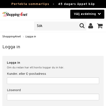
Perfekta sommartips
-
45 dagars öppet köp
Välj avdelning
JER
Skönhet
ODUKTER
TKORT
Kontaktlinser
Shopping4net
»
Logga in
Hälsokost
in
Logga in
Apotek
nd
lösenord
Logga in
Fitness
Om du redan har ett konto loggar du in här.
Hem & Inredning
Kundnr. eller E-postadress
änst
Leksaker, Barn & Baby
 & svar
Lösenord
tik
Varumärken
influencer?
Kampanjer