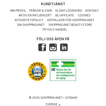
KUNDTJÄNST
MIN PROFIL
FRÅGOR & SVAR
GLÖMT LÖSENORD
KONTAKT
ÄR DU EN INFLUENCER?
BLI AFFILIATE
COOKIES
INTEGRITETSPOLICY
KÖPVILLKOR FÖR SHOPPING4NET
OM SHOPPING4NET
SHOPPING4NET BEAUTYSTORE
TRYGG E-HANDEL
FÖLJ OSS ÄVEN PÅ
© 2026 SHOPPING4NET
•
SITEMAP
SVERIGE