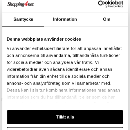
Abonnemang
Bevaka produkter
Recensera produkter
Samtycke
Information
Om
Önskelistor
Denna webbplats använder cookies
SKAPA KUND
Vi använder enhetsidentifierare för att anpassa innehållet
och annonserna till användarna, tillhandahålla funktioner
för sociala medier och analysera vår trafik. Vi
vidarebefordrar även sådana identifierare och annan
VAD KOSTAR FRAKTEN?
information från din enhet till de sociala medier och
Vi erbjuder fri frakt från 350 kr. Vår gräns för fraktfri leverans bestäms
annons- och analysföretag som vi samarbetar med.
utifån vilken avdelning du handlar från. Läs mer här »
Dessa kan i sin tur kombinera informationen med annan
SNABBA LEVERANSER
information som du har tillhandahållit eller som de har
Beställningar lagda före 14:00 (gäller varor i lager) skickas normalt ut från
samlat in när du har använt deras tjänster. Du godkänner
oss samma dag.
våra cookies vid fortsatt användande av vår webbplats.
GODKÄND AV LÄKEMEDELSVERKET
Tillåt alla
EU-logotypen är symbolen som visar att vi är godkända av
Läkemedelsverket gällande försäljning av läkemedel.