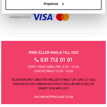
Anpassa
TRYGGA KÖP
Handla tryggt & säkert via faktura, delbetalning eller marknadens
vanligaste kort.
RING ELLER MAILA TILL OSS
031 712 01 01
ÖPPETTIDER: MÅN.-FRE. 9.00 - 15.00
LUNCHSTÄNGT 12.00 - 13.00
TELEFONKUNDTJÄNSTEN HÅLLER STÄNGT 29 JUNI–27 JULI.
KONTAKTA OSS GÄRNA VIA E-POST SÅ HJÄLPER VI DIG SÅ
SNART SOM MÖJLIGT.
INFO@SHOPPING4NET.COM