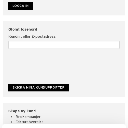
ate
tspolicy
Glömt lösenord
r för Shopping4net
Kundnr. eller E-postadress
ping4net
4net Beautystore
handel
Skapa ny kund
Bra kampanjer
Fakturaöversikt
Orderstatus & historik