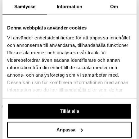
Abonnemang
Samtycke
Information
Om
Bevaka produkter
Recensera produkter
Önskelistor
Denna webbplats använder cookies
Vi använder enhetsidentifierare för att anpassa innehållet
och annonserna till användarna, tillhandahålla funktioner
SKAPA KUND
för sociala medier och analysera vår trafik. Vi
vidarebefordrar även sådana identifierare och annan
information från din enhet till de sociala medier och
annons- och analysföretag som vi samarbetar med.
VAD KOSTAR FRAKTEN?
Dessa kan i sin tur kombinera informationen med annan
Vi erbjuder fri frakt från 350 kr. Vår gräns för fraktfri leverans bestäms
information som du har tillhandahållit eller som de har
utifån vilken avdelning du handlar från. Läs mer här »
samlat in när du har använt deras tjänster. Du godkänner
SNABBA LEVERANSER
våra cookies vid fortsatt användande av vår webbplats.
Beställningar lagda före 14:00 (gäller varor i lager) skickas normalt ut från
Tillåt alla
oss samma dag.
GODKÄND AV LÄKEMEDELSVERKET
EU-logotypen är symbolen som visar att vi är godkända av
Anpassa
Läkemedelsverket gällande försäljning av läkemedel.