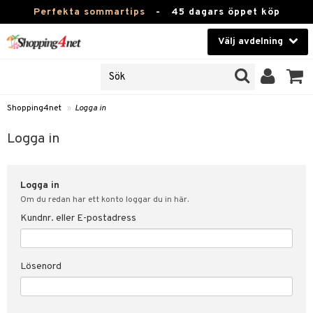
Perfekta sommartips
-
45 dagars öppet köp
Välj avdelning
JER
Skönhet
ODUKTER
TKORT
Kontaktlinser
Shopping4net
»
Logga in
Hälsokost
in
Logga in
Apotek
nd
lösenord
Logga in
Fitness
Om du redan har ett konto loggar du in här.
Hem & Inredning
Kundnr. eller E-postadress
änst
Leksaker, Barn & Baby
 & svar
Lösenord
tik
Varumärken
influencer?
Kampanjer