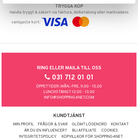
TRYGGA KÖP
Handla tryggt & säkert via faktura, delbetalning eller marknadens
vanligaste kort.
RING ELLER MAILA TILL OSS
031 712 01 01
ÖPPETTIDER: MÅN.-FRE. 9.00 - 15.00
LUNCHSTÄNGT 12.00 - 13.00
INFO@SHOPPING4NET.COM
KUNDTJÄNST
MIN PROFIL
FRÅGOR & SVAR
GLÖMT LÖSENORD
KONTAKT
ÄR DU EN INFLUENCER?
BLI AFFILIATE
COOKIES
INTEGRITETSPOLICY
KÖPVILLKOR FÖR SHOPPING4NET