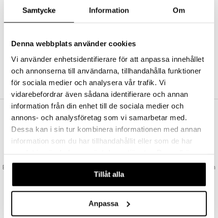
Abonnemang
Samtycke
Information
Om
Bevaka produkter
Recensera produkter
Önskelistor
Denna webbplats använder cookies
Vi använder enhetsidentifierare för att anpassa innehållet
och annonserna till användarna, tillhandahålla funktioner
SKAPA KUND
för sociala medier och analysera vår trafik. Vi
vidarebefordrar även sådana identifierare och annan
information från din enhet till de sociala medier och
annons- och analysföretag som vi samarbetar med.
VAD KOSTAR FRAKTEN?
Dessa kan i sin tur kombinera informationen med annan
Vi erbjuder fri frakt från 350 kr. Vår gräns för fraktfri leverans bestäms
information som du har tillhandahållit eller som de har
utifån vilken avdelning du handlar från. Läs mer här »
samlat in när du har använt deras tjänster. Du godkänner
SNABBA LEVERANSER
våra cookies vid fortsatt användande av vår webbplats.
Beställningar lagda före 14:00 (gäller varor i lager) skickas normalt ut från
Tillåt alla
oss samma dag.
GODKÄND AV LÄKEMEDELSVERKET
EU-logotypen är symbolen som visar att vi är godkända av
Anpassa
Läkemedelsverket gällande försäljning av läkemedel.