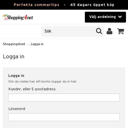
Perfekta sommartips
-
45 dagars öppet köp
Välj avdelning
JER
Skönhet
ODUKTER
TKORT
Kontaktlinser
Shopping4net
»
Logga in
Hälsokost
in
Logga in
Apotek
nd
lösenord
Logga in
Fitness
Om du redan har ett konto loggar du in här.
Hem & Inredning
Kundnr. eller E-postadress
änst
Leksaker, Barn & Baby
 & svar
Lösenord
tik
Varumärken
influencer?
Kampanjer