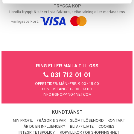
TRYGGA KÖP
Handla tryggt & säkert via faktura, delbetalning eller marknadens
vanligaste kort.
RING ELLER MAILA TILL OSS
031 712 01 01
ÖPPETTIDER: MÅN.-FRE. 9.00 - 15.00
LUNCHSTÄNGT 12.00 - 13.00
INFO@SHOPPING4NET.COM
KUNDTJÄNST
MIN PROFIL
FRÅGOR & SVAR
GLÖMT LÖSENORD
KONTAKT
ÄR DU EN INFLUENCER?
BLI AFFILIATE
COOKIES
INTEGRITETSPOLICY
KÖPVILLKOR FÖR SHOPPING4NET