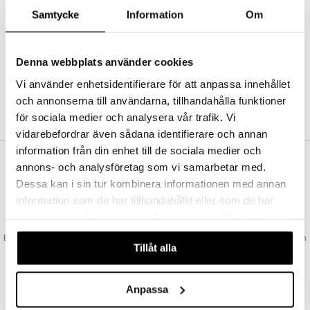
Abonnemang
Samtycke
Information
Om
Bevaka produkter
Recensera produkter
Önskelistor
Denna webbplats använder cookies
Vi använder enhetsidentifierare för att anpassa innehållet
och annonserna till användarna, tillhandahålla funktioner
SKAPA KUND
för sociala medier och analysera vår trafik. Vi
vidarebefordrar även sådana identifierare och annan
information från din enhet till de sociala medier och
annons- och analysföretag som vi samarbetar med.
VAD KOSTAR FRAKTEN?
Dessa kan i sin tur kombinera informationen med annan
Vi erbjuder fri frakt från 350 kr. Vår gräns för fraktfri leverans bestäms
information som du har tillhandahållit eller som de har
utifån vilken avdelning du handlar från. Läs mer här »
samlat in när du har använt deras tjänster. Du godkänner
SNABBA LEVERANSER
våra cookies vid fortsatt användande av vår webbplats.
Beställningar lagda före 14:00 (gäller varor i lager) skickas normalt ut från
Tillåt alla
oss samma dag.
GODKÄND AV LÄKEMEDELSVERKET
EU-logotypen är symbolen som visar att vi är godkända av
Anpassa
Läkemedelsverket gällande försäljning av läkemedel.