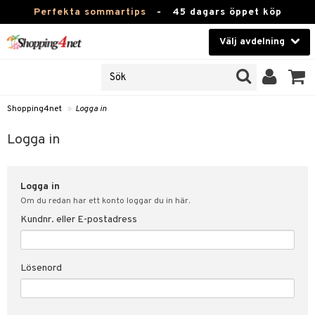
Perfekta sommartips
-
45 dagars öppet köp
Välj avdelning
JER
Skönhet
ODUKTER
TKORT
Kontaktlinser
Shopping4net
»
Logga in
Hälsokost
in
Logga in
Apotek
nd
lösenord
Logga in
Fitness
Om du redan har ett konto loggar du in här.
Hem & Inredning
Kundnr. eller E-postadress
änst
Leksaker, Barn & Baby
 & svar
Lösenord
tik
Varumärken
influencer?
Kampanjer