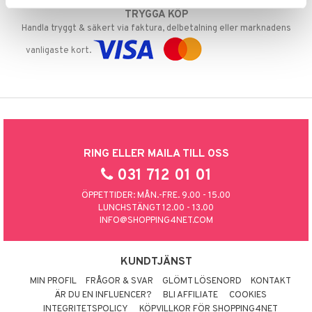
TRYGGA KÖP
Handla tryggt & säkert via faktura, delbetalning eller marknadens
vanligaste kort.
RING ELLER MAILA TILL OSS
031 712 01 01
ÖPPETTIDER: MÅN.-FRE. 9.00 - 15.00
LUNCHSTÄNGT 12.00 - 13.00
INFO@SHOPPING4NET.COM
KUNDTJÄNST
MIN PROFIL
FRÅGOR & SVAR
GLÖMT LÖSENORD
KONTAKT
ÄR DU EN INFLUENCER?
BLI AFFILIATE
COOKIES
INTEGRITETSPOLICY
KÖPVILLKOR FÖR SHOPPING4NET