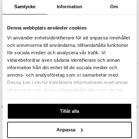
Abonnemang
Samtycke
Information
Om
Bevaka produkter
Recensera produkter
Önskelistor
Denna webbplats använder cookies
Vi använder enhetsidentifierare för att anpassa innehållet
och annonserna till användarna, tillhandahålla funktioner
SKAPA KUND
för sociala medier och analysera vår trafik. Vi
vidarebefordrar även sådana identifierare och annan
information från din enhet till de sociala medier och
annons- och analysföretag som vi samarbetar med.
VAD KOSTAR FRAKTEN?
Dessa kan i sin tur kombinera informationen med annan
Vi erbjuder fri frakt från 350 kr. Vår gräns för fraktfri leverans bestäms
information som du har tillhandahållit eller som de har
utifån vilken avdelning du handlar från. Läs mer här »
samlat in när du har använt deras tjänster. Du godkänner
SNABBA LEVERANSER
våra cookies vid fortsatt användande av vår webbplats.
Beställningar lagda före 14:00 (gäller varor i lager) skickas normalt ut från
Tillåt alla
oss samma dag.
GODKÄND AV LÄKEMEDELSVERKET
EU-logotypen är symbolen som visar att vi är godkända av
Anpassa
Läkemedelsverket gällande försäljning av läkemedel.