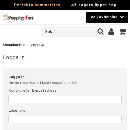
Perfekta sommartips
-
45 dagars öppet köp
Välj avdelning
JER
Skönhet
ODUKTER
TKORT
Kontaktlinser
Shopping4net
»
Logga in
Hälsokost
in
Logga in
Apotek
nd
lösenord
Logga in
Fitness
Om du redan har ett konto loggar du in här.
Hem & Inredning
Kundnr. eller E-postadress
änst
Leksaker, Barn & Baby
 & svar
Lösenord
tik
Varumärken
influencer?
Kampanjer