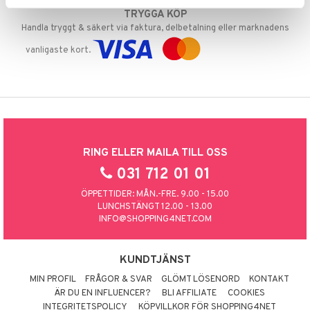
TRYGGA KÖP
Handla tryggt & säkert via faktura, delbetalning eller marknadens
vanligaste kort.
RING ELLER MAILA TILL OSS
031 712 01 01
ÖPPETTIDER: MÅN.-FRE. 9.00 - 15.00
LUNCHSTÄNGT 12.00 - 13.00
INFO@SHOPPING4NET.COM
KUNDTJÄNST
MIN PROFIL
FRÅGOR & SVAR
GLÖMT LÖSENORD
KONTAKT
ÄR DU EN INFLUENCER?
BLI AFFILIATE
COOKIES
INTEGRITETSPOLICY
KÖPVILLKOR FÖR SHOPPING4NET