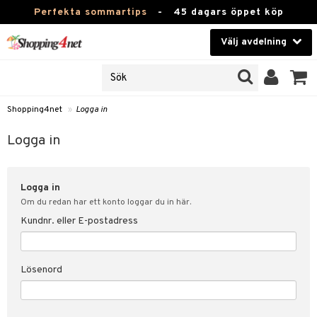
Perfekta sommartips
-
45 dagars öppet köp
Välj avdelning
JER
Skönhet
ODUKTER
TKORT
Kontaktlinser
Shopping4net
»
Logga in
Hälsokost
in
Logga in
Apotek
nd
lösenord
Logga in
Fitness
Om du redan har ett konto loggar du in här.
Hem & Inredning
Kundnr. eller E-postadress
änst
Leksaker, Barn & Baby
 & svar
Lösenord
tik
Varumärken
influencer?
Kampanjer