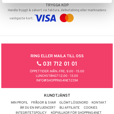
TRYGGA KÖP
Handla tryggt & säkert via faktura, delbetalning eller marknadens
vanligaste kort.
RING ELLER MAILA TILL OSS
031 712 01 01
ÖPPETTIDER: MÅN.-FRE. 9.00 - 15.00
LUNCHSTÄNGT 12.00 - 13.00
INFO@SHOPPING4NET.COM
KUNDTJÄNST
MIN PROFIL
FRÅGOR & SVAR
GLÖMT LÖSENORD
KONTAKT
ÄR DU EN INFLUENCER?
BLI AFFILIATE
COOKIES
INTEGRITETSPOLICY
KÖPVILLKOR FÖR SHOPPING4NET