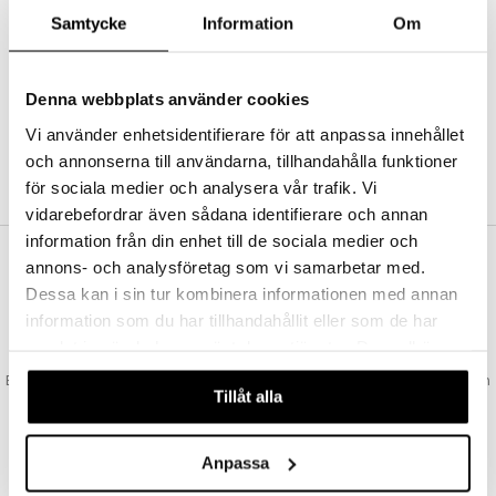
Abonnemang
Samtycke
Information
Om
Bevaka produkter
Recensera produkter
Önskelistor
Denna webbplats använder cookies
Vi använder enhetsidentifierare för att anpassa innehållet
och annonserna till användarna, tillhandahålla funktioner
SKAPA KUND
för sociala medier och analysera vår trafik. Vi
vidarebefordrar även sådana identifierare och annan
information från din enhet till de sociala medier och
annons- och analysföretag som vi samarbetar med.
VAD KOSTAR FRAKTEN?
Dessa kan i sin tur kombinera informationen med annan
Vi erbjuder fri frakt från 350 kr. Vår gräns för fraktfri leverans bestäms
information som du har tillhandahållit eller som de har
utifån vilken avdelning du handlar från. Läs mer här »
samlat in när du har använt deras tjänster. Du godkänner
SNABBA LEVERANSER
våra cookies vid fortsatt användande av vår webbplats.
Beställningar lagda före 14:00 (gäller varor i lager) skickas normalt ut från
Tillåt alla
oss samma dag.
GODKÄND AV LÄKEMEDELSVERKET
EU-logotypen är symbolen som visar att vi är godkända av
Anpassa
Läkemedelsverket gällande försäljning av läkemedel.