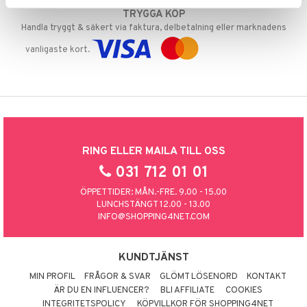
TRYGGA KÖP
Handla tryggt & säkert via faktura, delbetalning eller marknadens
vanligaste kort.
RING ELLER MAILA TILL OSS
031 712 01 01
ÖPPETTIDER: MÅN.-FRE. 9.00 - 15.00
LUNCHSTÄNGT 12.00 - 13.00
INFO@SHOPPING4NET.COM
KUNDTJÄNST
MIN PROFIL
FRÅGOR & SVAR
GLÖMT LÖSENORD
KONTAKT
ÄR DU EN INFLUENCER?
BLI AFFILIATE
COOKIES
INTEGRITETSPOLICY
KÖPVILLKOR FÖR SHOPPING4NET