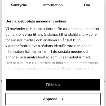
Abonnemang
Samtycke
Information
Om
Bevaka produkter
Recensera produkter
Önskelistor
Denna webbplats använder cookies
Vi använder enhetsidentifierare för att anpassa innehållet
och annonserna till användarna, tillhandahålla funktioner
SKAPA KUND
för sociala medier och analysera vår trafik. Vi
vidarebefordrar även sådana identifierare och annan
information från din enhet till de sociala medier och
annons- och analysföretag som vi samarbetar med.
VAD KOSTAR FRAKTEN?
Dessa kan i sin tur kombinera informationen med annan
Vi erbjuder fri frakt från 350 kr. Vår gräns för fraktfri leverans bestäms
information som du har tillhandahållit eller som de har
utifån vilken avdelning du handlar från. Läs mer här »
samlat in när du har använt deras tjänster. Du godkänner
SNABBA LEVERANSER
våra cookies vid fortsatt användande av vår webbplats.
Beställningar lagda före 14:00 (gäller varor i lager) skickas normalt ut från
Tillåt alla
oss samma dag.
GODKÄND AV LÄKEMEDELSVERKET
EU-logotypen är symbolen som visar att vi är godkända av
Anpassa
Läkemedelsverket gällande försäljning av läkemedel.