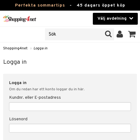
Perfekta sommartips
-
45 dagars öppet köp
Välj avdelning
JER
Skönhet
ODUKTER
TKORT
Kontaktlinser
Shopping4net
»
Logga in
Hälsokost
in
Logga in
Apotek
nd
lösenord
Logga in
Fitness
Om du redan har ett konto loggar du in här.
Hem & Inredning
Kundnr. eller E-postadress
änst
Leksaker, Barn & Baby
 & svar
Lösenord
tik
Varumärken
influencer?
Kampanjer