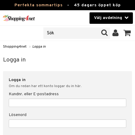
Perfekta sommartips
-
45 dagars öppet köp
Välj avdelning
JER
Skönhet
ODUKTER
TKORT
Kontaktlinser
Shopping4net
»
Logga in
Hälsokost
in
Logga in
Apotek
nd
lösenord
Logga in
Fitness
Om du redan har ett konto loggar du in här.
Hem & Inredning
Kundnr. eller E-postadress
änst
Leksaker, Barn & Baby
 & svar
Lösenord
tik
Varumärken
influencer?
Kampanjer