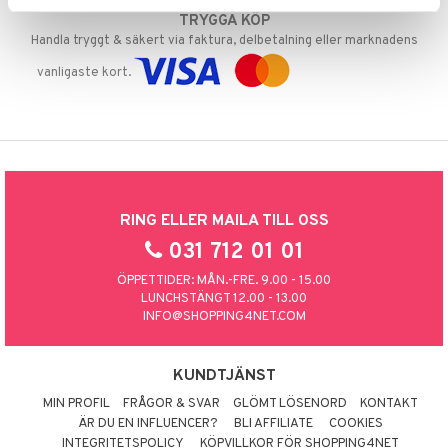
TRYGGA KÖP
Handla tryggt & säkert via faktura, delbetalning eller marknadens
vanligaste kort.
RING ELLER MAILA TILL OSS
031 712 01 01
ÖPPETTIDER: MÅN.-FRE. 9.00 - 15.00
LUNCHSTÄNGT 12.00 - 13.00
INFO@SHOPPING4NET.COM
KUNDTJÄNST
MIN PROFIL
FRÅGOR & SVAR
GLÖMT LÖSENORD
KONTAKT
ÄR DU EN INFLUENCER?
BLI AFFILIATE
COOKIES
INTEGRITETSPOLICY
KÖPVILLKOR FÖR SHOPPING4NET