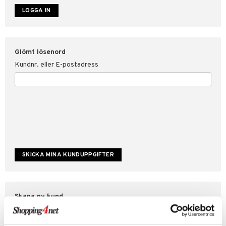
ate
tspolicy
Glömt lösenord
r för Shopping4net
Kundnr. eller E-postadress
ping4net
4net Beautystore
handel
Skapa ny kund
Bra kampanjer
Fakturaöversikt
Orderstatus & historik