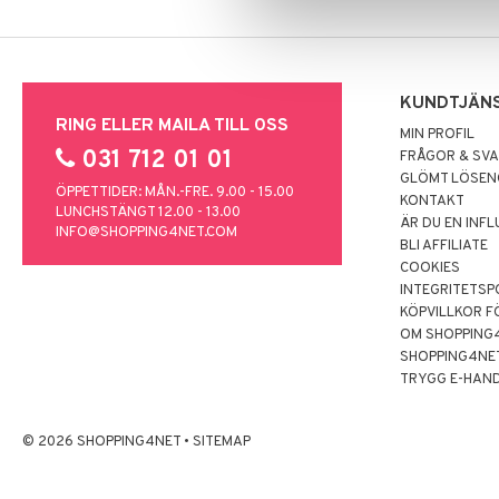
KUNDTJÄN
RING ELLER MAILA TILL OSS
MIN PROFIL
031 712 01 01
FRÅGOR & SV
GLÖMT LÖSE
ÖPPETTIDER: MÅN.-FRE. 9.00 - 15.00
KONTAKT
LUNCHSTÄNGT 12.00 - 13.00
ÄR DU EN INF
INFO@SHOPPING4NET.COM
BLI AFFILIATE
COOKIES
INTEGRITETSP
KÖPVILLKOR F
OM SHOPPING
SHOPPING4NE
TRYGG E-HAN
© 2026 SHOPPING4NET
•
SITEMAP