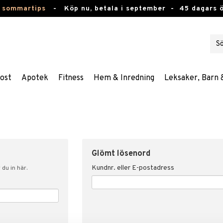
 sommartips
-
Köp nu, betala i september -
45 dagars 
ost
Apotek
Fitness
Hem & Inredning
Leksaker, Barn 
Glömt lösenord
Kundnr. eller E-postadress
du in här.