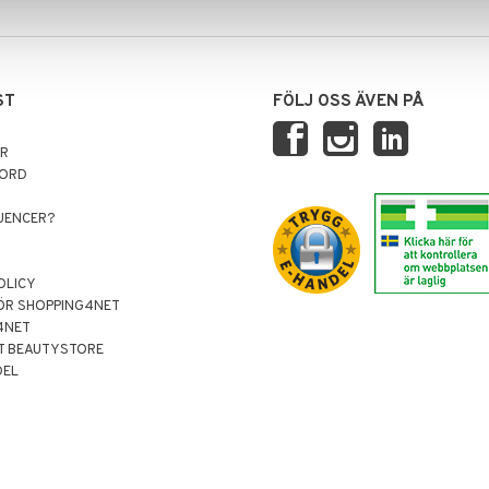
ST
FÖLJ OSS ÄVEN PÅ
AR
NORD
LUENCER?
OLICY
ÖR SHOPPING4NET
4NET
T BEAUTYSTORE
DEL