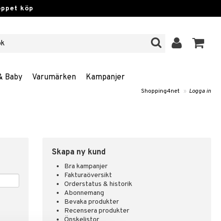
öppet köp
& Baby
Varumärken
Kampanjer
Shopping4net
»
Logga in
Skapa ny kund
Bra kampanjer
Fakturaöversikt
Orderstatus & historik
Abonnemang
Bevaka produkter
Recensera produkter
Önskelistor