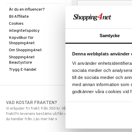
Är du en influencer?
Bli Affiliate
Cookies
Integritetspolicy
Samtycke
Köpvillkor för
Shopping4net
Om Shopping4net
Denna webbplats använder 
Shopping4net
Beautystore
Vi använder enhetsidentifierar
Trygg E-handel
sociala medier och analysera 
till de sociala medier och a
med annan information som du 
godkänner våra cookies vid f
VAD KOSTAR FRAKTEN?
SNABBA LE
Vi erbjuder fri frakt från 350 kr. Vår gräns för
Beställningar la
fraktfri leverans bestäms utifån vilken avdelning
skickas normalt
du handlar från. Läs mer här »