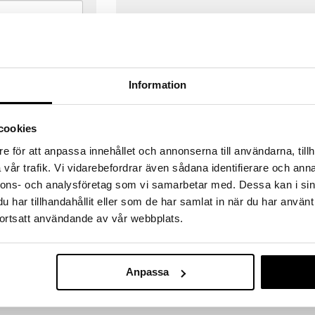
Information
cookies
e för att anpassa innehållet och annonserna till användarna, tillh
vår trafik. Vi vidarebefordrar även sådana identifierare och anna
nnons- och analysföretag som vi samarbetar med. Dessa kan i sin
har tillhandahållit eller som de har samlat in när du har använt
ortsatt användande av vår webbplats.
VERANSER
GODKÄND AV LÄKEMEDELSV
gda före 14:00 (gäller varor i lager)
EU-logotypen är symbolen som visar
Anpassa
 ut från oss samma dag.
godkända av Läkemedelsverket gä
försäljning av läkemedel.