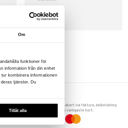
SKAPA KUND
Om
andahålla funktioner för
n information från din enhet
 tur kombinera informationen
 deras tjänster. Du
ERKET
TRYGGA KÖP
 att vi är
Handla tryggt & säkert via faktura, delbetalning
Tillåt alla
llande
eller marknadens vanligaste kort.