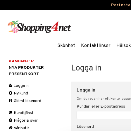
Perfekta
Skönhet
Kontaktlinser
Hälsok
KAMPANJER
Logga in
NYA PRODUKTER
PRESENTKORT
Logga in
Logga in
Ny kund
Om du redan har ett konto loggar 
Glömt lösenord
Kundnr. eller E-postadress
Kundtjänst
Frågor & svar
Lösenord
Vår butik