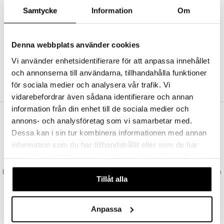
Abonnemang
Samtycke
Information
Om
Bevaka produkter
Recensera produkter
Önskelistor
Denna webbplats använder cookies
Vi använder enhetsidentifierare för att anpassa innehållet
och annonserna till användarna, tillhandahålla funktioner
SKAPA KUND
för sociala medier och analysera vår trafik. Vi
vidarebefordrar även sådana identifierare och annan
information från din enhet till de sociala medier och
annons- och analysföretag som vi samarbetar med.
VAD KOSTAR FRAKTEN?
Dessa kan i sin tur kombinera informationen med annan
Vi erbjuder fri frakt från 350 kr. Vår gräns för fraktfri leverans bestäms
information som du har tillhandahållit eller som de har
utifån vilken avdelning du handlar från. Läs mer här »
samlat in när du har använt deras tjänster. Du godkänner
SNABBA LEVERANSER
våra cookies vid fortsatt användande av vår webbplats.
Beställningar lagda före 14:00 (gäller varor i lager) skickas normalt ut från
Tillåt alla
oss samma dag.
GODKÄND AV LÄKEMEDELSVERKET
EU-logotypen är symbolen som visar att vi är godkända av
Anpassa
Läkemedelsverket gällande försäljning av läkemedel.