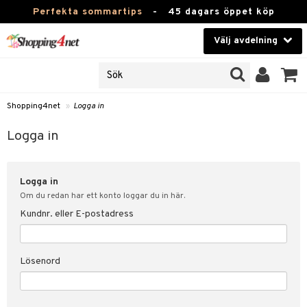
Perfekta sommartips
-
45 dagars öppet köp
Välj avdelning
JER
Skönhet
ODUKTER
TKORT
Kontaktlinser
Shopping4net
»
Logga in
Hälsokost
in
Logga in
Apotek
nd
lösenord
Logga in
Fitness
Om du redan har ett konto loggar du in här.
Hem & Inredning
Kundnr. eller E-postadress
änst
Leksaker, Barn & Baby
 & svar
Lösenord
tik
Varumärken
influencer?
Kampanjer