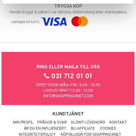
TRYGGA KÖP
Handla tryggt & säkert via faktura, delbetalning eller marknadens
vanligaste kort.
RING ELLER MAILA TILL OSS
031 712 01 01
ÖPPETTIDER: MÅN.-FRE. 9.00 - 15.00
LUNCHSTÄNGT 12.00 - 13.00
INFO@SHOPPING4NET.COM
KUNDTJÄNST
MIN PROFIL
FRÅGOR & SVAR
GLÖMT LÖSENORD
KONTAKT
ÄR DU EN INFLUENCER?
BLI AFFILIATE
COOKIES
INTEGRITETSPOLICY
KÖPVILLKOR FÖR SHOPPING4NET