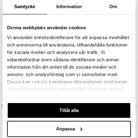
Abonnemang
Samtycke
Information
Om
Bevaka produkter
Recensera produkter
Önskelistor
Denna webbplats använder cookies
Vi använder enhetsidentifierare för att anpassa innehållet
och annonserna till användarna, tillhandahålla funktioner
SKAPA KUND
för sociala medier och analysera vår trafik. Vi
vidarebefordrar även sådana identifierare och annan
information från din enhet till de sociala medier och
annons- och analysföretag som vi samarbetar med.
VAD KOSTAR FRAKTEN?
Dessa kan i sin tur kombinera informationen med annan
Vi erbjuder fri frakt från 350 kr. Vår gräns för fraktfri leverans bestäms
information som du har tillhandahållit eller som de har
utifån vilken avdelning du handlar från. Läs mer här »
samlat in när du har använt deras tjänster. Du godkänner
SNABBA LEVERANSER
våra cookies vid fortsatt användande av vår webbplats.
Beställningar lagda före 14:00 (gäller varor i lager) skickas normalt ut från
Tillåt alla
oss samma dag.
GODKÄND AV LÄKEMEDELSVERKET
EU-logotypen är symbolen som visar att vi är godkända av
Anpassa
Läkemedelsverket gällande försäljning av läkemedel.