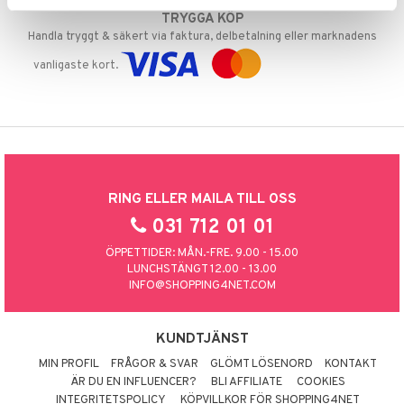
TRYGGA KÖP
Handla tryggt & säkert via faktura, delbetalning eller marknadens
vanligaste kort.
RING ELLER MAILA TILL OSS
031 712 01 01
ÖPPETTIDER: MÅN.-FRE. 9.00 - 15.00
LUNCHSTÄNGT 12.00 - 13.00
INFO@SHOPPING4NET.COM
KUNDTJÄNST
MIN PROFIL
FRÅGOR & SVAR
GLÖMT LÖSENORD
KONTAKT
ÄR DU EN INFLUENCER?
BLI AFFILIATE
COOKIES
INTEGRITETSPOLICY
KÖPVILLKOR FÖR SHOPPING4NET