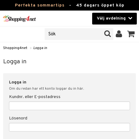
Perfekta sommartips
-
45 dagars öppet köp
Välj avdelning
JER
Skönhet
ODUKTER
TKORT
Kontaktlinser
Shopping4net
»
Logga in
Hälsokost
in
Logga in
Apotek
nd
lösenord
Logga in
Fitness
Om du redan har ett konto loggar du in här.
Hem & Inredning
Kundnr. eller E-postadress
änst
Leksaker, Barn & Baby
 & svar
Lösenord
tik
Varumärken
influencer?
Kampanjer