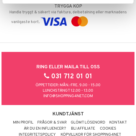
TRYGGA KÖP
Handla tryggt & säkert via faktura, delbetalning eller marknadens
vanligaste kort.
RING ELLER MAILA TILL OSS
031 712 01 01
ÖPPETTIDER: MÅN.-FRE. 9.00 - 15.00
LUNCHSTÄNGT 12.00 - 13.00
INFO@SHOPPING4NET.COM
KUNDTJÄNST
MIN PROFIL
FRÅGOR & SVAR
GLÖMT LÖSENORD
KONTAKT
ÄR DU EN INFLUENCER?
BLI AFFILIATE
COOKIES
INTEGRITETSPOLICY
KÖPVILLKOR FÖR SHOPPING4NET