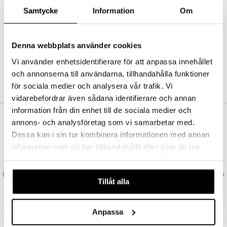
Abonnemang
Samtycke
Information
Om
Bevaka produkter
Recensera produkter
Önskelistor
Denna webbplats använder cookies
Vi använder enhetsidentifierare för att anpassa innehållet
och annonserna till användarna, tillhandahålla funktioner
SKAPA KUND
för sociala medier och analysera vår trafik. Vi
vidarebefordrar även sådana identifierare och annan
information från din enhet till de sociala medier och
annons- och analysföretag som vi samarbetar med.
VAD KOSTAR FRAKTEN?
Dessa kan i sin tur kombinera informationen med annan
Vi erbjuder fri frakt från 350 kr. Vår gräns för fraktfri leverans bestäms
information som du har tillhandahållit eller som de har
utifån vilken avdelning du handlar från. Läs mer här »
samlat in när du har använt deras tjänster. Du godkänner
SNABBA LEVERANSER
våra cookies vid fortsatt användande av vår webbplats.
Beställningar lagda före 14:00 (gäller varor i lager) skickas normalt ut från
Tillåt alla
oss samma dag.
GODKÄND AV LÄKEMEDELSVERKET
EU-logotypen är symbolen som visar att vi är godkända av
Anpassa
Läkemedelsverket gällande försäljning av läkemedel.