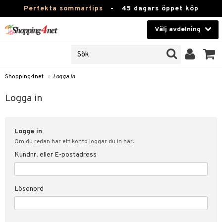
Perfekta sommartips
-
45 dagars öppet köp
Välj avdelning
JER
Skönhet
ODUKTER
TKORT
Kontaktlinser
Shopping4net
»
Logga in
Hälsokost
in
Logga in
Apotek
nd
lösenord
Logga in
Fitness
Om du redan har ett konto loggar du in här.
Hem & Inredning
Kundnr. eller E-postadress
änst
Leksaker, Barn & Baby
 & svar
Lösenord
tik
Varumärken
influencer?
Kampanjer