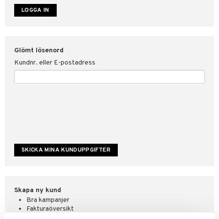
ate
tspolicy
Glömt lösenord
r för Shopping4net
Kundnr. eller E-postadress
ping4net
4net Beautystore
handel
Skapa ny kund
Bra kampanjer
Fakturaöversikt
Orderstatus & historik