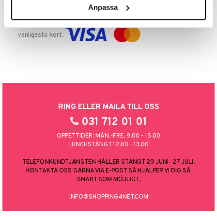
Anpassa
TRYGGA KÖP
Handla tryggt & säkert via faktura, delbetalning eller marknadens
vanligaste kort.
RING ELLER MAILA TILL OSS
031 712 01 01
ÖPPETTIDER: MÅN.-FRE. 9.00 - 15.00
LUNCHSTÄNGT 12.00 - 13.00
TELEFONKUNDTJÄNSTEN HÅLLER STÄNGT 29 JUNI–27 JULI.
KONTAKTA OSS GÄRNA VIA E-POST SÅ HJÄLPER VI DIG SÅ
SNART SOM MÖJLIGT.
INFO@SHOPPING4NET.COM