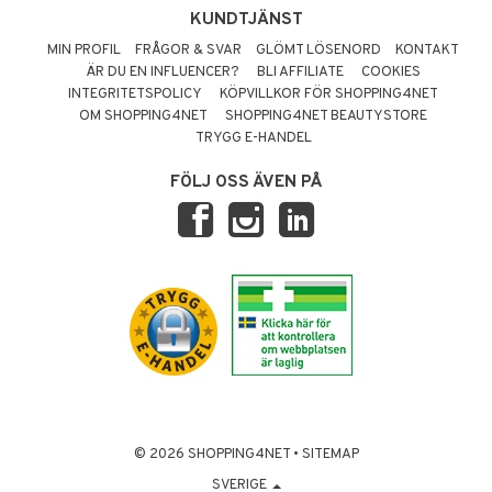
KUNDTJÄNST
MIN PROFIL
FRÅGOR & SVAR
GLÖMT LÖSENORD
KONTAKT
ÄR DU EN INFLUENCER?
BLI AFFILIATE
COOKIES
INTEGRITETSPOLICY
KÖPVILLKOR FÖR SHOPPING4NET
OM SHOPPING4NET
SHOPPING4NET BEAUTYSTORE
TRYGG E-HANDEL
FÖLJ OSS ÄVEN PÅ
© 2026 SHOPPING4NET
•
SITEMAP
SVERIGE