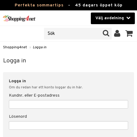
Perfekta sommartips
-
45 dagars öppet köp
Välj avdelning
JER
Skönhet
ODUKTER
TKORT
Kontaktlinser
Shopping4net
»
Logga in
Hälsokost
in
Logga in
Apotek
nd
lösenord
Logga in
Fitness
Om du redan har ett konto loggar du in här.
Hem & Inredning
Kundnr. eller E-postadress
änst
Leksaker, Barn & Baby
 & svar
Lösenord
tik
Varumärken
influencer?
Kampanjer