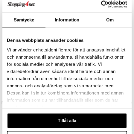
Abonnemang
Bevaka produkter
Recensera produkter
Samtycke
Information
Om
Önskelistor
Denna webbplats använder cookies
SKAPA KUND
Vi använder enhetsidentifierare för att anpassa innehållet
och annonserna till användarna, tillhandahålla funktioner
för sociala medier och analysera vår trafik. Vi
vidarebefordrar även sådana identifierare och annan
VAD KOSTAR FRAKTEN?
information från din enhet till de sociala medier och
Vi erbjuder fri frakt från 350 kr. Vår gräns för fraktfri leverans bestäms
annons- och analysföretag som vi samarbetar med.
utifån vilken avdelning du handlar från. Läs mer här »
Dessa kan i sin tur kombinera informationen med annan
SNABBA LEVERANSER
information som du har tillhandahållit eller som de har
Beställningar lagda före 14:00 (gäller varor i lager) skickas normalt ut från
samlat in när du har använt deras tjänster. Du godkänner
oss samma dag.
våra cookies vid fortsatt användande av vår webbplats.
GODKÄND AV LÄKEMEDELSVERKET
Tillåt alla
EU-logotypen är symbolen som visar att vi är godkända av
Läkemedelsverket gällande försäljning av läkemedel.