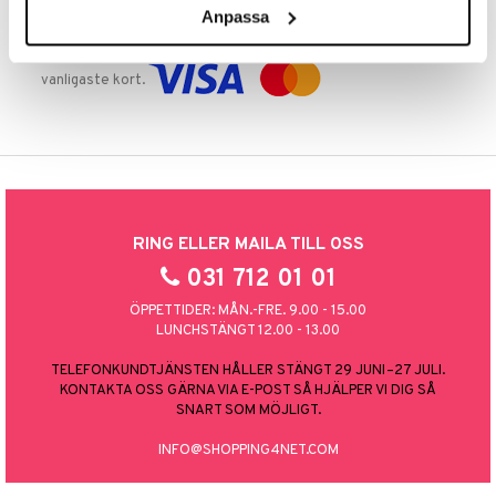
Anpassa
TRYGGA KÖP
Handla tryggt & säkert via faktura, delbetalning eller marknadens
vanligaste kort.
RING ELLER MAILA TILL OSS
031 712 01 01
ÖPPETTIDER: MÅN.-FRE. 9.00 - 15.00
LUNCHSTÄNGT 12.00 - 13.00
TELEFONKUNDTJÄNSTEN HÅLLER STÄNGT 29 JUNI–27 JULI.
KONTAKTA OSS GÄRNA VIA E-POST SÅ HJÄLPER VI DIG SÅ
SNART SOM MÖJLIGT.
INFO@SHOPPING4NET.COM