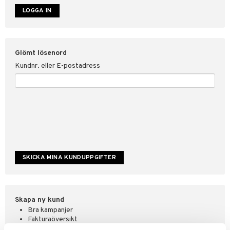
ate
tspolicy
Glömt lösenord
r för Shopping4net
Kundnr. eller E-postadress
ping4net
4net Beautystore
handel
Skapa ny kund
Bra kampanjer
Fakturaöversikt
Orderstatus & historik