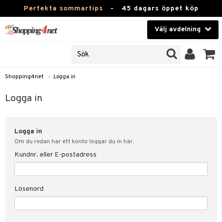
Perfekta sommartips
-
45 dagars öppet köp
Välj avdelning
JER
Skönhet
ODUKTER
TKORT
Kontaktlinser
Shopping4net
»
Logga in
Hälsokost
in
Logga in
Apotek
nd
lösenord
Logga in
Fitness
Om du redan har ett konto loggar du in här.
Hem & Inredning
Kundnr. eller E-postadress
änst
Leksaker, Barn & Baby
 & svar
Lösenord
tik
Varumärken
influencer?
Kampanjer