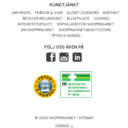
KUNDTJÄNST
MIN PROFIL
FRÅGOR & SVAR
GLÖMT LÖSENORD
KONTAKT
ÄR DU EN INFLUENCER?
BLI AFFILIATE
COOKIES
INTEGRITETSPOLICY
KÖPVILLKOR FÖR SHOPPING4NET
OM SHOPPING4NET
SHOPPING4NET BEAUTYSTORE
TRYGG E-HANDEL
FÖLJ OSS ÄVEN PÅ
© 2026 SHOPPING4NET
•
SITEMAP
SVERIGE