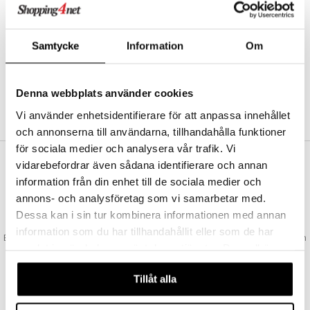
Abonnemang
Bevaka produkter
Recensera produkter
Samtycke
Information
Om
Önskelistor
Denna webbplats använder cookies
SKAPA KUND
Vi använder enhetsidentifierare för att anpassa innehållet
och annonserna till användarna, tillhandahålla funktioner
för sociala medier och analysera vår trafik. Vi
vidarebefordrar även sådana identifierare och annan
VAD KOSTAR FRAKTEN?
information från din enhet till de sociala medier och
Vi erbjuder fri frakt från 350 kr. Vår gräns för fraktfri leverans bestäms
annons- och analysföretag som vi samarbetar med.
utifån vilken avdelning du handlar från. Läs mer här »
Dessa kan i sin tur kombinera informationen med annan
SNABBA LEVERANSER
information som du har tillhandahållit eller som de har
Beställningar lagda före 14:00 (gäller varor i lager) skickas normalt ut från
samlat in när du har använt deras tjänster. Du godkänner
oss samma dag.
våra cookies vid fortsatt användande av vår webbplats.
GODKÄND AV LÄKEMEDELSVERKET
Tillåt alla
EU-logotypen är symbolen som visar att vi är godkända av
Läkemedelsverket gällande försäljning av läkemedel.