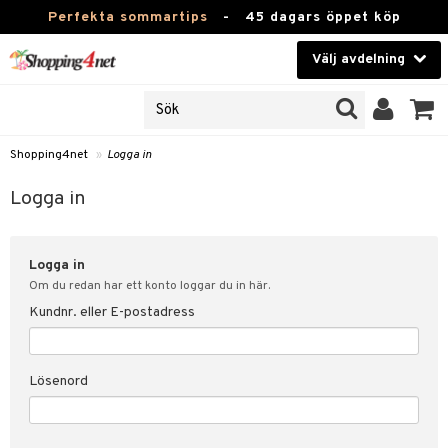
Perfekta sommartips
-
45 dagars öppet köp
Välj avdelning
JER
Skönhet
ODUKTER
TKORT
Kontaktlinser
Shopping4net
»
Logga in
Hälsokost
in
Logga in
Apotek
nd
lösenord
Logga in
Fitness
Om du redan har ett konto loggar du in här.
Hem & Inredning
Kundnr. eller E-postadress
änst
Leksaker, Barn & Baby
 & svar
Lösenord
tik
Varumärken
influencer?
Kampanjer