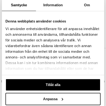
Abonnemang
Samtycke
Information
Om
Bevaka produkter
Recensera produkter
Önskelistor
Denna webbplats använder cookies
Vi använder enhetsidentifierare för att anpassa innehållet
och annonserna till användarna, tillhandahålla funktioner
SKAPA KUND
för sociala medier och analysera vår trafik. Vi
vidarebefordrar även sådana identifierare och annan
information från din enhet till de sociala medier och
annons- och analysföretag som vi samarbetar med.
VAD KOSTAR FRAKTEN?
Dessa kan i sin tur kombinera informationen med annan
Vi erbjuder fri frakt från 350 kr. Vår gräns för fraktfri leverans bestäms
information som du har tillhandahållit eller som de har
utifån vilken avdelning du handlar från. Läs mer här »
samlat in när du har använt deras tjänster. Du godkänner
SNABBA LEVERANSER
våra cookies vid fortsatt användande av vår webbplats.
Beställningar lagda före 14:00 (gäller varor i lager) skickas normalt ut från
Tillåt alla
oss samma dag.
GODKÄND AV LÄKEMEDELSVERKET
EU-logotypen är symbolen som visar att vi är godkända av
Anpassa
Läkemedelsverket gällande försäljning av läkemedel.