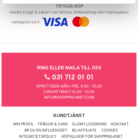
TRYGGA KÖP
Handla tryggt & säkert via faktura, delbetalning eller marknadens
vanligaste kort.
RING ELLER MAILA TILL OSS
031 712 01 01
ÖPPETTIDER: MÅN.-FRE. 9.00 - 15.00
LUNCHSTÄNGT 12.00 - 13.00
INFO@SHOPPING4NET.COM
KUNDTJÄNST
MIN PROFIL
FRÅGOR & SVAR
GLÖMT LÖSENORD
KONTAKT
ÄR DU EN INFLUENCER?
BLI AFFILIATE
COOKIES
INTEGRITETSPOLICY
KÖPVILLKOR FÖR SHOPPING4NET