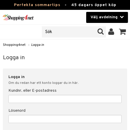
Perfekta sommartips
-
45 dagars öppet köp
Välj avdelning
JER
Skönhet
ODUKTER
TKORT
Kontaktlinser
Shopping4net
»
Logga in
Hälsokost
in
Logga in
Apotek
nd
lösenord
Logga in
Fitness
Om du redan har ett konto loggar du in här.
Hem & Inredning
Kundnr. eller E-postadress
änst
Leksaker, Barn & Baby
 & svar
Lösenord
tik
Varumärken
influencer?
Kampanjer