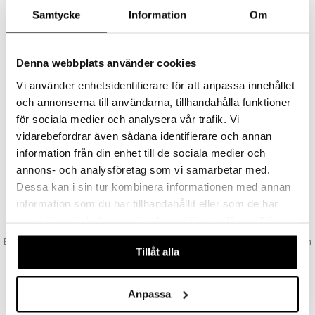
Abonnemang
Samtycke
Information
Om
Bevaka produkter
Recensera produkter
Önskelistor
Denna webbplats använder cookies
Vi använder enhetsidentifierare för att anpassa innehållet
och annonserna till användarna, tillhandahålla funktioner
SKAPA KUND
för sociala medier och analysera vår trafik. Vi
vidarebefordrar även sådana identifierare och annan
information från din enhet till de sociala medier och
annons- och analysföretag som vi samarbetar med.
VAD KOSTAR FRAKTEN?
Dessa kan i sin tur kombinera informationen med annan
Vi erbjuder fri frakt från 350 kr. Vår gräns för fraktfri leverans bestäms
information som du har tillhandahållit eller som de har
utifån vilken avdelning du handlar från. Läs mer här »
samlat in när du har använt deras tjänster. Du godkänner
SNABBA LEVERANSER
våra cookies vid fortsatt användande av vår webbplats.
Beställningar lagda före 14:00 (gäller varor i lager) skickas normalt ut från
Tillåt alla
oss samma dag.
GODKÄND AV LÄKEMEDELSVERKET
EU-logotypen är symbolen som visar att vi är godkända av
Anpassa
Läkemedelsverket gällande försäljning av läkemedel.