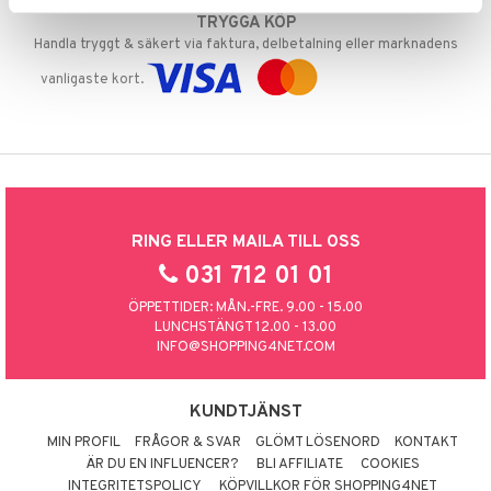
TRYGGA KÖP
Handla tryggt & säkert via faktura, delbetalning eller marknadens
vanligaste kort.
RING ELLER MAILA TILL OSS
031 712 01 01
ÖPPETTIDER: MÅN.-FRE. 9.00 - 15.00
LUNCHSTÄNGT 12.00 - 13.00
INFO@SHOPPING4NET.COM
KUNDTJÄNST
MIN PROFIL
FRÅGOR & SVAR
GLÖMT LÖSENORD
KONTAKT
ÄR DU EN INFLUENCER?
BLI AFFILIATE
COOKIES
INTEGRITETSPOLICY
KÖPVILLKOR FÖR SHOPPING4NET