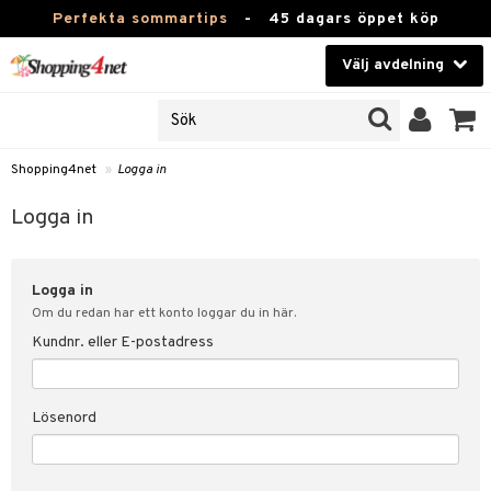
Perfekta sommartips
-
45 dagars öppet köp
Välj avdelning
JER
Skönhet
ODUKTER
TKORT
Kontaktlinser
Shopping4net
»
Logga in
Hälsokost
in
Logga in
Apotek
nd
lösenord
Logga in
Fitness
Om du redan har ett konto loggar du in här.
Hem & Inredning
Kundnr. eller E-postadress
änst
Leksaker, Barn & Baby
 & svar
Lösenord
tik
Varumärken
influencer?
Kampanjer