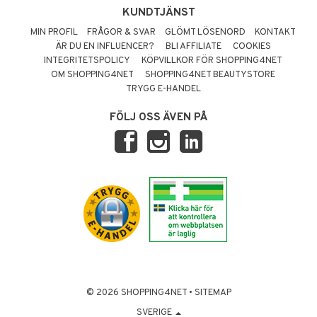
KUNDTJÄNST
MIN PROFIL
FRÅGOR & SVAR
GLÖMT LÖSENORD
KONTAKT
ÄR DU EN INFLUENCER?
BLI AFFILIATE
COOKIES
INTEGRITETSPOLICY
KÖPVILLKOR FÖR SHOPPING4NET
OM SHOPPING4NET
SHOPPING4NET BEAUTYSTORE
TRYGG E-HANDEL
FÖLJ OSS ÄVEN PÅ
© 2026 SHOPPING4NET
•
SITEMAP
SVERIGE