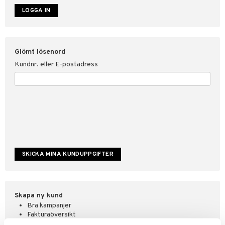
ate
tspolicy
Glömt lösenord
r för Shopping4net
Kundnr. eller E-postadress
ping4net
4net Beautystore
handel
Skapa ny kund
Bra kampanjer
Fakturaöversikt
Orderstatus & historik