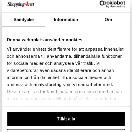
Abonnemang
Bevaka produkter
Recensera produkter
Samtycke
Information
Om
Önskelistor
Denna webbplats använder cookies
SKAPA KUND
Vi använder enhetsidentifierare för att anpassa innehållet
och annonserna till användarna, tillhandahålla funktioner
för sociala medier och analysera vår trafik. Vi
vidarebefordrar även sådana identifierare och annan
VAD KOSTAR FRAKTEN?
information från din enhet till de sociala medier och
Vi erbjuder fri frakt från 350 kr. Vår gräns för fraktfri leverans bestäms
annons- och analysföretag som vi samarbetar med.
utifån vilken avdelning du handlar från. Läs mer här »
Dessa kan i sin tur kombinera informationen med annan
SNABBA LEVERANSER
information som du har tillhandahållit eller som de har
Beställningar lagda före 14:00 (gäller varor i lager) skickas normalt ut från
samlat in när du har använt deras tjänster. Du godkänner
oss samma dag.
våra cookies vid fortsatt användande av vår webbplats.
GODKÄND AV LÄKEMEDELSVERKET
Tillåt alla
EU-logotypen är symbolen som visar att vi är godkända av
Läkemedelsverket gällande försäljning av läkemedel.